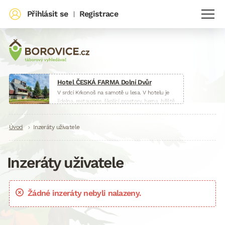
Přihlásit se
Registrace
|
Hotel ČESKÁ FARMA Dolní Dvůr
V srdci Krkonoš na samotě u lesa. V hotelu je
jídelna, restaurace, školící prostory, herna, hřiště
i malá farma.
www.hotelceskafarma.cz
Drobečková
Úvod
Inzeráty uživatele
navigace
Inzeráty uživatele
Žádné inzeráty nebyli nalazeny.