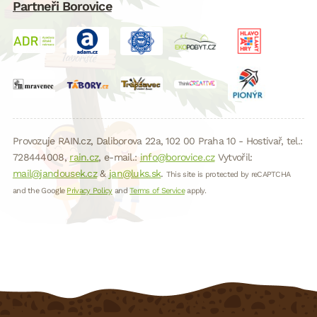
Partneři Borovice
Provozuje RAIN.cz, Daliborova 22a, 102 00 Praha 10 - Hostivař, tel.:
728444008,
rain.cz
, e-mail.:
info@borovice.cz
Vytvořil:
mail@jandousek.cz
&
jan@luks.sk
.
This site is protected by reCAPTCHA
and the Google
Privacy Policy
and
Terms of Service
apply.