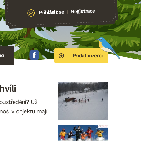
Registrace
Přihlásit se
|
ci
Přidat inzerci
víli
soustředění? Už
noš. V objektu mají