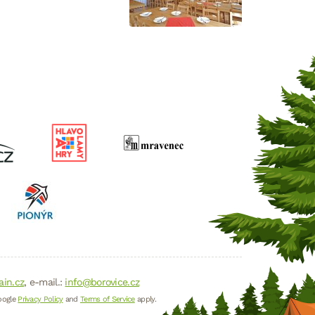
ain.cz
, e-mail.:
info@borovice.cz
oogle
Privacy Policy
and
Terms of Service
apply.