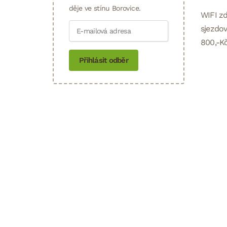
děje ve stínu Borovice.
WIFI zd
sjezdov
800,-Kč
Přihlásit odběr