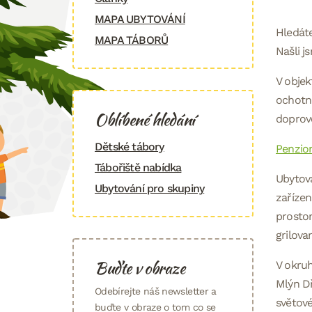
MAPA UBYTOVÁNÍ
Hledáte
MAPA TÁBORŮ
Našli j
V objek
ochotně
Oblíbené hledání
doprov
Dětské tábory
Penzio
Tábořiště nabídka
Ubytová
Ubytování pro skupiny
zařízen
prostor
grilovan
Buďte v obraze
V okruh
Mlýn Dř
Odebírejte náš newsletter a
světové
buďte v obraze o tom co se