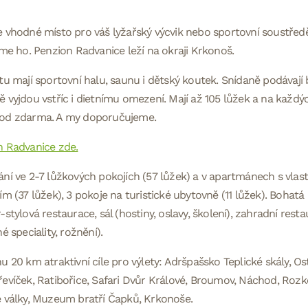
 vhodné místo pro váš lyžařský výcvik nebo sportovní soustřed
sme ho. Penzion Radvanice leží na okraji Krkonoš.
tu mají sportovní halu, saunu i dětský koutek. Snídaně podávaj
 vyjdou vstříc i dietnímu omezení. Mají až 105 lůžek a na každých
od zdarma. A my doporučujeme.
n Radvanice zde.
ní ve 2-7 lůžkových pokojích (57 lůžek) a v apartmánech s vlas
ím (37 lůžek), 3 pokoje na turistické ubytovně (11 lůžek). Bohat
-stylová restaurace, sál (hostiny, oslavy, školení), zahradní resta
é speciality, rožnění).
u 20 km atraktivní cíle pro výlety: Adršpašsko Teplické skály, 
evíček, Ratibořice, Safari Dvůr Králové, Broumov, Náchod, Rozko
 války, Muzeum bratří Čapků, Krkonoše.