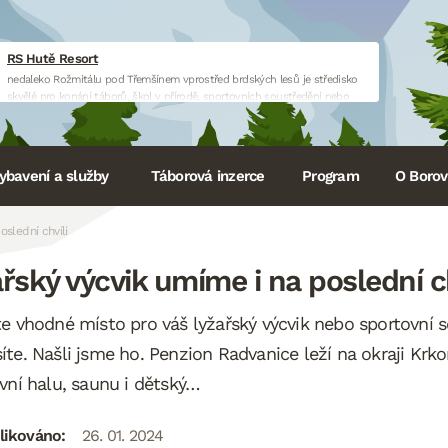
RS Hutě Resort
nedaleko Rožmitálu pod Třemšínem vprostřed brdských lesů je středisko
skvělé pro konání táborů, škol v přírodě, sportovních soustředění nebo
firemních akcí.
www.huteresort.cz
ybavení a služby
Táborová inzerce
Program
O Borovi
oslední chvíli
řský výcvik umíme i na poslední ch
e vhodné místo pro váš lyžařský výcvik nebo sportovní 
te. Našli jsme ho. Penzion Radvanice leží na okraji Krko
vní halu, saunu i dětský…
likováno:
26. 01. 2024