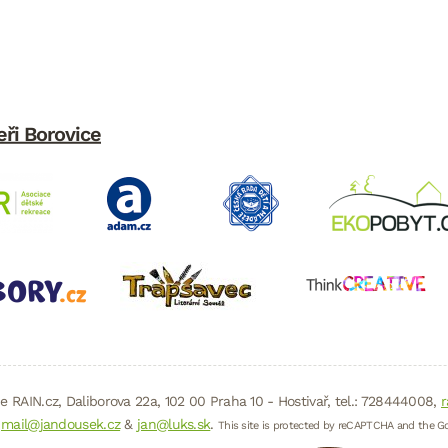
eři Borovice
e RAIN.cz, Daliborova 22a, 102 00 Praha 10 - Hostivař, tel.: 728444008,
r
:
mail@jandousek.cz
&
jan@luks.sk
.
This site is protected by reCAPTCHA and the G