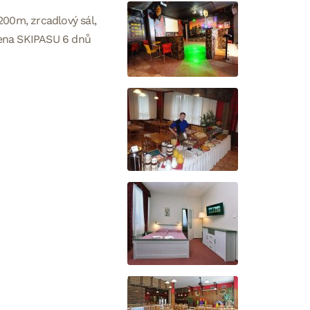
200m, zrcadlový sál,
cena SKIPASU 6 dnů