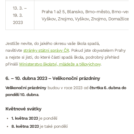
13. 3. –
Praha 1 až 5, Blansko, Brno-město, Brno-venko
19. 3.
Vyškov, Znojmo, Vyškov, Znojmo, Domažlice, T
2023
Jestliže nevíte, do jakého okresu vaše škola spadá,
navštivte
stránky státní správy ČR
. Pokud jste obyvatelem Prahy
a nejste si jisti, do které části spadá škola, podrobný přehled
přináší
Ministerstvo školství, mládeže a tělovýchovy
.
6. – 10. dubna 2023 – Velikonoční prázdniny
Velikonoční prázdniny
budou v roce 2023 od
čtvrtka 6. dubna do
pondělí 10. dubna
.
Květnové svátky
1. května 2023
je pondělí
8. května
2023
je také pondělí