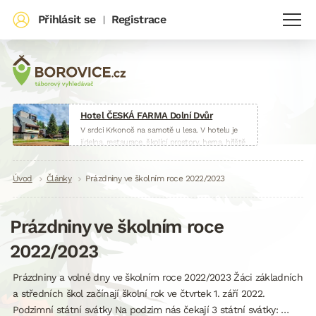
Přihlásit se
Registrace
|
Hotel ČESKÁ FARMA Dolní Dvůr
V srdci Krkonoš na samotě u lesa. V hotelu je
jídelna, restaurace, školící prostory, herna, hřiště
i malá farma.
www.hotelceskafarma.cz
Drobečková
Úvod
Články
Prázdniny ve školním roce 2022/2023
navigace
Prázdniny ve školním roce
2022/2023
Prázdniny a volné dny ve školním roce 2022/2023 Žáci základních
a středních škol začínají školní rok ve čtvrtek 1. září 2022.
Podzimní státní svátky Na podzim nás čekají 3 státní svátky: …