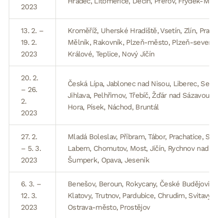
Hradec, Litoměřice, Děčín, Přerov, Frýdek-Mís
2023
13. 2. –
Kroměříž, Uherské Hradiště, Vsetín, Zlín, Prah
19. 2.
Mělník, Rakovník, Plzeň-město, Plzeň-sever, P
2023
Králové, Teplice, Nový Jičín
20. 2.
Česká Lípa, Jablonec nad Nisou, Liberec, Semil
– 26.
Jihlava, Pelhřimov, Třebíč, Žďár nad Sázavou, K
2.
Hora, Písek, Náchod, Bruntál
2023
27. 2.
Mladá Boleslav, Příbram, Tábor, Prachatice, Str
– 5. 3.
Labem, Chomutov, Most, Jičín, Rychnov nad K
2023
Šumperk, Opava, Jeseník
6. 3. –
Benešov, Beroun, Rokycany, České Budějovice
12. 3.
Klatovy, Trutnov, Pardubice, Chrudim, Svitavy, Ú
2023
Ostrava-město, Prostějov