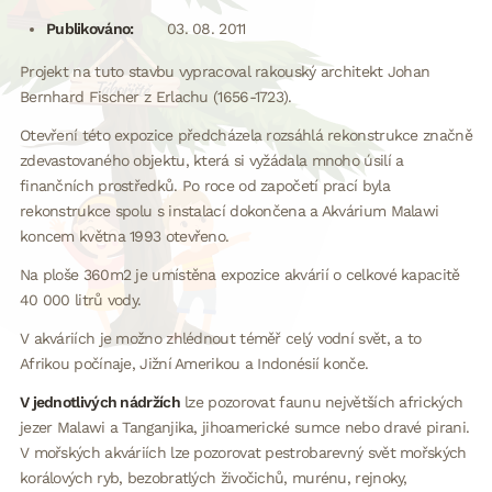
Publikováno:
03. 08. 2011
Projekt na tuto stavbu vypracoval rakouský architekt Johan
Bernhard Fischer z Erlachu (1656-1723).
Otevření této expozice předcházela rozsáhlá rekonstrukce značně
zdevastovaného objektu, která si vyžádala mnoho úsilí a
finančních prostředků. Po roce od započetí prací byla
rekonstrukce spolu s instalací dokončena a Akvárium Malawi
koncem května 1993 otevřeno.
Na ploše 360m2 je umístěna expozice akvárií o celkové kapacitě
40 000 litrů vody.
V akváriích je možno zhlédnout téměř celý vodní svět, a to
Afrikou počínaje, Jižní Amerikou a Indonésií konče.
V jednotlivých nádržích
lze pozorovat faunu největších afrických
jezer Malawi a Tanganjika, jihoamerické sumce nebo dravé pirani.
V mořských akváriích lze pozorovat pestrobarevný svět mořských
korálových ryb, bezobratlých živočichů, murénu, rejnoky,