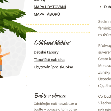
MAPA UBYTOVÁNÍ
Pub
MAPA TÁBORŮ
Sedmnác
feminiz
mužům 
Oblíbené hledání
Překvap
Dětské tábory
suverén
Cesta k
Tábořiště nabídka
Moravsk
Ubytování pro skupiny
Zlínský
Ústecký
(2), Ji
Buďte v obraze
Co bud
V lednu
Odebírejte náš newsletter a
buďte v obraze o tom co se
své náv