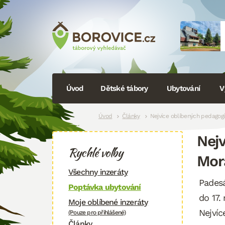
Navigace
Úvod
Dětské tábory
Ubytování
V
Drobečková
Úvod
Články
Nejvíce oblíbených pedagogů
Nejv
navigace
Rychlé volby
Mor
Všechny inzeráty
Padesá
Poptávka ubytování
do 17.
Moje oblíbené inzeráty
Nejvíc
(Pouze pro přihlášené)
Články