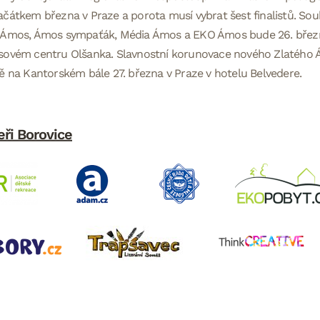
čátkem března v Praze a porota musí vybrat šest finalistů. Soub
 Ámos, Ámos sympaťák, Média Ámos a EKO Ámos bude 26. březn
sovém centru Olšanka. Slavnostní korunovace nového Zlatého
ě na Kantorském bále 27. března v Praze v hotelu Belvedere.
eři Borovice