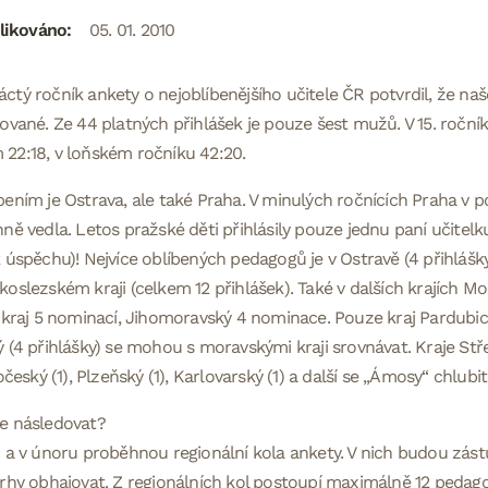
likováno:
05. 01. 2010
tý ročník ankety o nejoblíbenějšího učitele ČR potvrdil, že naše
ované. Ze 44 platných přihlášek je pouze šest mužů. V 15. roční
22:18, v loňském ročníku 42:20.
ením je Ostrava, ale také Praha. V minulých ročnících Praha v 
ně vedla. Letos pražské děti přihlásily pouze jednu paní učite
 úspěchu)! Nejvíce oblíbených pedagogů je v Ostravě (4 přihlášky
oslezském kraji (celkem 12 přihlášek). Také v dalších krajích M
 kraj 5 nominací, Jihomoravský 4 nominace. Pouze kraj Pardubick
 (4 přihlášky) se mohou s moravskými kraji srovnávat. Kraje Stř
hočeský (1), Plzeňský (1), Karlovarský (1) a další se „Ámosy“ chlu
e následovat?
 a v únoru proběhnou regionální kola ankety. V nich budou zás
rhy obhajovat. Z regionálních kol postoupí maximálně 12 pedago