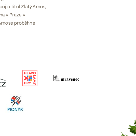
oj o titul Zlatý Ámos,
a v Praze v
 Ámose proběhne