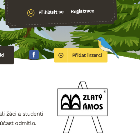
Registrace
Přihlásit se
|
ci
Přidat inzerci
li žáci a studenti
 účast odmítlo.