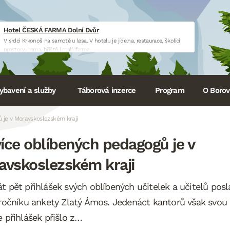
Hotel ČESKÁ FARMA Dolní Dvůr
V srdci Krkonoš na samotě u lesa. V hotelu je jídelna, restaurace, školící
prostory, herna, hřiště i malá farma.
www.hotelceskafarma.cz
ybavení a služby
Táborová inzerce
Program
O Borovi
 je v Moravskoslezském kraji
íce oblíbených pedagogů je v
avskoslezském kraji
t pět přihlášek svých oblíbených učitelek a učitelů posla
 ročníku ankety Zlatý Ámos. Jedenáct kantorů však svou
e přihlášek přišlo z…