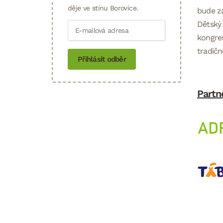
děje ve stínu Borovice.
bude za
Dětský
kongre
tradičn
Přihlásit odběr
Partn