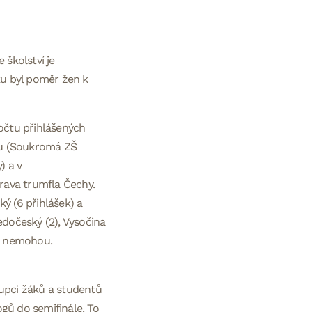
 školství je
ku byl poměr žen k
počtu přihlášených
lku (Soukromá ZŠ
) a v
orava trumfla Čechy.
ý (6 přihlášek) a
edočeský (2), Vysočina
bit nemohou.
tupci žáků a studentů
gů do semifinále. To