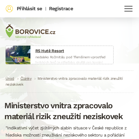
Přihlásit se
Registrace
|
RS Hutě Resort
nedaleko Rožmitálu pod Třemšínem vprostřed
brdských lesů je středisko skvělé pro konání
táborů, škol v přírodě, sportovních soustředění
nebo firemních akcí.
Drobečková
Úvod
Články
www.huteresort.cz
Ministerstvo vnitra zpracovalo materiál rizik zneužití
neziskovek
navigace
Ministerstvo vnitra zpracovalo
materiál rizik zneužití neziskovek
"Indikativní výčet zjištěných slabin situace v České republice z
hlediska možností zneužívání neziskového sektoru a pořádání