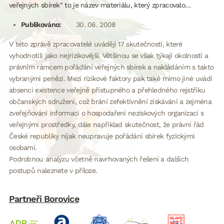
veřejných sbírek" to je název materiálu, který zpracovalo…
Publikováno:
30. 06. 2008
V této zprávě zpracovatelé uvádějí 17 skutečností, které
vyhodnotili jako nejrizikovější. Většinou se však týkají okolností a
právním rámcem pořádání veřejných sbírek a nakládáním s takto
vybranými penězi. Mezi rizikové faktory pak také mimo jiné uvádí
absenci existence veřejně přístupného a přehledného rejstříku
občanských sdružení, což brání zefektivnění získávání a zejména
zveřejňování informací o hospodaření neziskových organizací s
veřejnými prostředky, dále například skutečnost, že právní řád
České republiky nijak neupravuje pořádání sbírek fyzickými
osobami.
Podrobnou analýzu včetně navrhovaných řešení a dalších
postupů naleznete v příloze.
Partneři Borovice