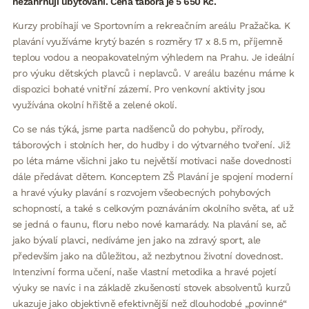
nezahrnují ubytování. Cena tábora je 5 650 Kč.
Kurzy probíhají ve Sportovním a rekreačním areálu Pražačka. K
plavání využíváme krytý bazén s rozměry 17 x 8.5 m, příjemně
teplou vodou a neopakovatelným výhledem na Prahu. Je ideální
pro výuku dětských plavců i neplavců. V areálu bazénu máme k
dispozici bohaté vnitřní zázemí. Pro venkovní aktivity jsou
využívána okolní hřiště a zelené okolí.
Co se nás týká, jsme parta nadšenců do pohybu, přírody,
táborových i stolních her, do hudby i do výtvarného tvoření. Již
po léta máme všichni jako tu největší motivaci naše dovednosti
dále předávat dětem. Konceptem ZŠ Plavání je spojení moderní
a hravé výuky plavání s rozvojem všeobecných pohybových
schopností, a také s celkovým poznáváním okolního světa, ať už
se jedná o faunu, floru nebo nové kamarády. Na plavání se, ač
jako bývalí plavci, nedíváme jen jako na zdravý sport, ale
především jako na důležitou, až nezbytnou životní dovednost.
Intenzivní forma učení, naše vlastní metodika a hravé pojetí
výuky se navíc i na základě zkušeností stovek absolventů kurzů
ukazuje jako objektivně efektivnější než dlouhodobé „povinné“