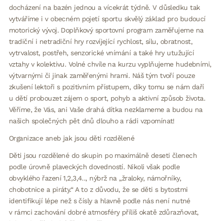
docházení na bazén jednou a vícekrát týdně. V důsledku tak
vytváříme i v obecném pojetí sportu skvělý základ pro budoucí
motorický vývoj. Doplňkový sportovní program zaměřujeme na
tradiční i netradiční hry rozvíjející rychlost, sílu, obratnost,
vytrvalost, postřeh, senzorické vnímání a také hry utužující
vztahy v kolektivu. Volné chvíle na kurzu vyplňujeme hudebními,
výtvarnými či jinak zaměřenými hrami. Náš tým tvoří pouze
zkušení lektoři s pozitivním přístupem, díky tomu se nám daří
u dětí probouzet zájem o sport, pohyb a aktivní způsob života.
Věříme, že Vás, ani Vaše drahá dítka nezklameme a budou na
našich společných pět dnů dlouho a rádi vzpomínat!
Organizace aneb jak jsou děti rozdělené
Děti jsou rozdělené do skupin po maximálně deseti členech
podle úrovně plaveckých dovedností. Nikoli však podle
obvyklého řazení 1,2,3,4.., nýbrž na „žraloky, námořníky,
chobotnice a piráty.“ A to z důvodu, že se děti s bytostmi
identifikují lépe než s čísly a hlavně podle nás není nutné
v rámci zachování dobré atmosféry příliš okatě zdůrazňovat,