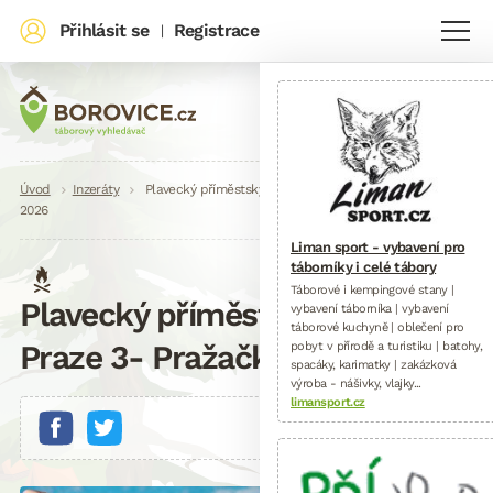
Přihlásit se
Registrace
|
Drobečková
Úvod
Inzeráty
Plavecký příměstský tábor na Praze 3- Pražačka, léto
2026
navigace
Liman sport - vybavení pro
táborníky i celé tábory
Táborové i kempingové stany |
Plavecký příměstský tábor na
vybavení táborníka | vybavení
táborové kuchyně | oblečení pro
Praze 3- Pražačka, léto 2026
pobyt v přírodě a turistiku | batohy,
spacáky, karimatky | zakázková
výroba - nášivky, vlajky...
limansport.cz