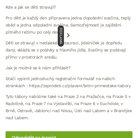
Kde a jak se děti stravují?
Pro děti je každý den připravena jedna dopolední svačina, teplý
oběd a jedna odpolední svačina. Samozřejmostí je zajištění
REKLAMA
pitného režimu po celý den.
Děti se stravují v nedaleké restauraci, jídelníček je dopředu
daný, skládá se z polévky a hlavního jídla. Svačiny se podávají
přímo v prostorách areálu.
Jak je možné se k nám přihlásit?
Stačí vyplnit jednoduchý registrační formulář na našich
stránkách : https://zsprodeti.cz/plavani/letni-primestske-tabory
Tyto tábory nabízíme také na Praze 3 na Pražačce, na Praze 5 v
Radotíně, na Praze 7 na Výstavišti, na Praze 6 v Suchdole, v
Brně, Ostravě, Jablonci nad Nisou, Ústí nad Labem a v Brandýse
nad Labem.
Odpovědět na inzerát