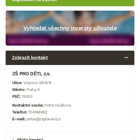
Vyhledat všechny inzeráty uživatele
Zobrazit kontakt
ZŠ PRO DĚTI, z.s.
Ulice:
Vrázova 1059/8
Město:
Praha 5
PSČ:
15000
Kontaktní osoba:
Petra Hušková
Telefon:
724168962
E-mail:
petra@zsplavani.cz
Místo konání: