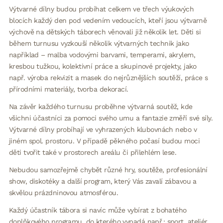
Výtvarné dílny budou probíhat celkem ve třech výukových
blocích každý den pod vedením vedoucích, kteří jsou výtvarně
výchově na dětských táborech věnovali již několik let. Děti si
během turnusu vyzkouší několik výtvarných technik jako
například – malba vodovými barvami, temperami, akrylem,
kresbou tužkou, kolektivní práce a skupinové projekty, jako
např. výroba rekvizit a masek do nejrůznějších soutěží, práce s
přírodními materiály, tvorba dekorací.
Na závěr každého turnusu proběhne výtvarná soutěž, kde
všichni účastníci za pomoci svého umu a fantazie změří své síly.
Výtvarné dílny probíhají ve vyhrazených klubovnách nebo v
jiném spol. prostoru. V případě pěkného počasí budou moci
děti tvořit také v prostorech areálu či přilehlém lese.
Nebudou samozřejmě chybět různé hry, soutěže, profesionální
show, diskotéky a další program, který Vás zavalí zábavou a
skvělou prázdninovou atmosférou.
Každý účastník tábora si navíc může vybírat z bohatého
doplňkového programu, do kterého vypadá např.: sport, ateliér