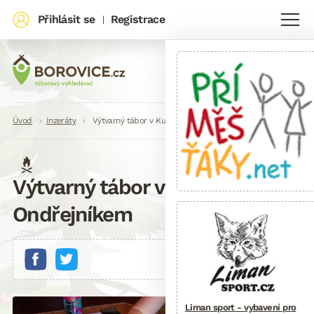
Přihlásit se
Registrace
|
Drobečková
Úvod
Inzeráty
Výtvarný tábor v Kunčicích pod Ondřejníkem
navigace
Výtvarný tábor v Kunčicích pod
Ondřejníkem
Liman sport - vybavení pro