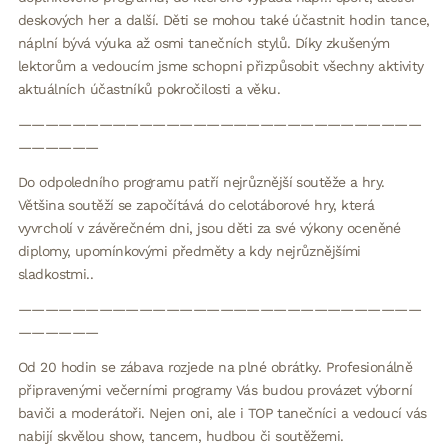
deskových her a další. Děti se mohou také účastnit hodin tance,
náplní bývá výuka až osmi tanečních stylů. Díky zkušeným
lektorům a vedoucím jsme schopni přizpůsobit všechny aktivity
aktuálních účastníků pokročilosti a věku.
——————————————————————————————
——————
Do odpoledního programu patří nejrůznější soutěže a hry.
Většina soutěží se započítává do celotáborové hry, která
vyvrcholí v závěrečném dni, jsou děti za své výkony oceněné
diplomy, upomínkovými předměty a kdy nejrůznějšími
sladkostmi..
——————————————————————————————
——————
Od 20 hodin se zábava rozjede na plné obrátky. Profesionálně
připravenými večerními programy Vás budou provázet výborní
baviči a moderátoři. Nejen oni, ale i TOP tanečníci a vedoucí vás
nabijí skvělou show, tancem, hudbou či soutěžemi.