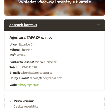
Vyhledat všechny inzeráty uživatele
Zobrazit kontakt
Agentura TAPAZA s. r. o.
Ulice:
Slatinice 24
Město:
Slatinice
PSČ:
78342
Kontaktní osoba:
Michal Chmelař
Telefon:
724315620
E-mail:
tabor@taborytapaza.cz
Druhý e-mail:
tabor@taborytapaza.cz
Web:
taborytapaza.cz
Místo konání:
Česká republika