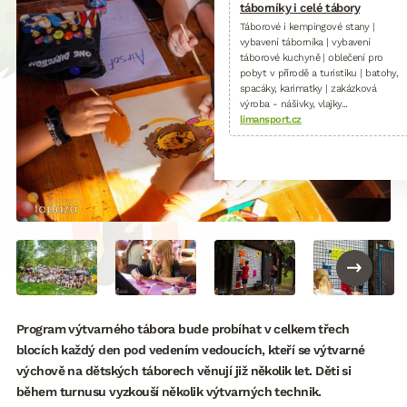
táborníky i celé tábory
Táborové i kempingové stany |
vybavení táborníka | vybavení
táborové kuchyně | oblečení pro
pobyt v přírodě a turistiku | batohy,
spacáky, karimatky | zakázková
výroba - nášivky, vlajky...
limansport.cz
Program výtvarného tábora bude probíhat v celkem třech
blocích každý den pod vedením vedoucích, kteří se výtvarné
výchově na dětských táborech věnují již několik let. Děti si
během turnusu vyzkouší několik výtvarných technik.