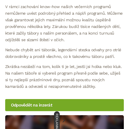
V rámci zachování know-how našich večerních programů
nemůžeme uvést podrobný přehled a náplň programů. Můžeme
však garantovat jejich maximální možnou kvalitu úspěšně
prověřenou několika lety. Zárukou budiž tisíce nadšených dětí,
které zažily tábory s naším personálem, a na konci turnusů
odjížděli se slzami štěstí v očích.
Nebude chybět ani táborák, legendární stezka odvahy pro otrlé
dobrovolníky a prostě všechno, co k takovému táboru patří.
Zkrátka nezáleží na tom, kolik ti je let, jestli jsi holka nebo kluk.
Na našem táboře si vybereš program přesně podle sebe, užiješ
si ty nejlepší prázdninové dny, poznáš spoustu nových
kamarádů a odvezeš si nezapomenutelné zážitky.
Odpovědět na inzerát
REKLAMA