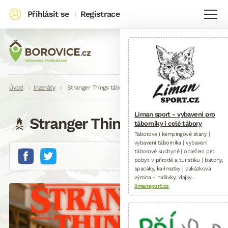
Přihlásit se
Registrace
|
Drobečková
Úvod
Inzeráty
Stranger Things tábor
navigace
Liman sport - vybavení pro
Stranger Things tábor
táborníky i celé tábory
Táborové i kempingové stany |
vybavení táborníka | vybavení
táborové kuchyně | oblečení pro
pobyt v přírodě a turistiku | batohy,
spacáky, karimatky | zakázková
výroba - nášivky, vlajky...
limansport.cz