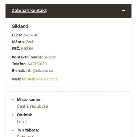
Zobrazit kontakt
Šikland
Ulice:
Zvole 49
Město:
Zvole
PSČ:
592 56
Kontaktní osoba:
Šikland
Telefon:
602750130
E-mail:
info@sikland.cz
Web:
letnitabor-sikland.cz
Místo konání:
Česká republika
Období:
Letní
Typ tábora:
Pobytový