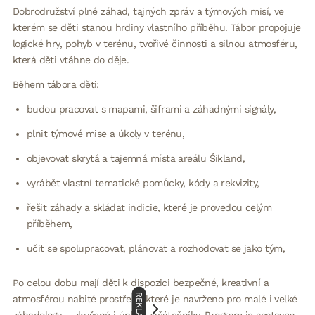
Dobrodružství plné záhad, tajných zpráv a týmových misí, ve
kterém se děti stanou hrdiny vlastního příběhu. Tábor propojuje
logické hry, pohyb v terénu, tvořivé činnosti a silnou atmosféru,
která děti vtáhne do děje.
Během tábora děti:
budou pracovat s mapami, šiframi a záhadnými signály,
plnit týmové mise a úkoly v terénu,
objevovat skrytá a tajemná místa areálu Šikland,
vyrábět vlastní tematické pomůcky, kódy a rekvizity,
řešit záhady a skládat indicie, které je provedou celým
příběhem,
učit se spolupracovat, plánovat a rozhodovat se jako tým,
Po celou dobu mají děti k dispozici bezpečné, kreativní a
REKLAMA
atmosférou nabité prostředí, které je navrženo pro malé i velké
záhadology – zkušené i úplné začátečníky. Program je sestaven