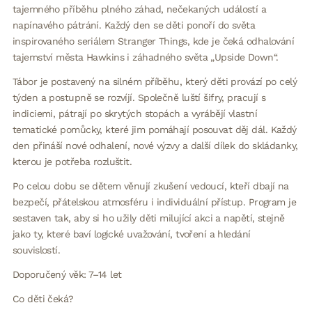
tajemného příběhu plného záhad, nečekaných událostí a
napínavého pátrání. Každý den se děti ponoří do světa
inspirovaného seriálem Stranger Things, kde je čeká odhalování
tajemství města Hawkins i záhadného světa „Upside Down“.
Tábor je postavený na silném příběhu, který děti provází po celý
týden a postupně se rozvíjí. Společně luští šifry, pracují s
indiciemi, pátrají po skrytých stopách a vyrábějí vlastní
tematické pomůcky, které jim pomáhají posouvat děj dál. Každý
den přináší nové odhalení, nové výzvy a další dílek do skládanky,
kterou je potřeba rozluštit.
Po celou dobu se dětem věnují zkušení vedoucí, kteří dbají na
bezpečí, přátelskou atmosféru i individuální přístup. Program je
sestaven tak, aby si ho užily děti milující akci a napětí, stejně
jako ty, které baví logické uvažování, tvoření a hledání
souvislostí.
Doporučený věk: 7–14 let
Co děti čeká?