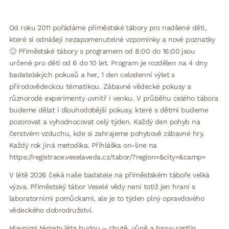
Od roku 2011 pořádáme příměstské tábory pro nadšené děti,
které si odnášejí nezapomenutelné vzpomínky a nové poznatky
🙂 Příměstské tábory s programem od 8:00 do 16:00 jsou
určené pro děti od 6 do 10 let. Program je rozdělen na 4 dny
badatelských pokusů a her, 1 den celodenní výlet s
přírodovědeckou tématikou. Zábavné vědecké pokusy a
různorodé experimenty uvnitř i venku. V průběhu celého tábora
budeme dělat i dlouhodobější pokusy, které s dětmi budeme
pozorovat a vyhodnocovat celý týden. Každý den pohyb na
čerstvém vzduchu, kde si zahrajeme pohybově zábavné hry.
Každý rok jiná metodika. Přihláška on-line na
https://registrace.veselaveda.cz/tabor/?region=&city=&camp=
V létě 2026 čeká naše badatele na příměstském táboře velká
výzva. Příměstský tábor Veselé vědy není totiž jen hraní s
laboratorními pomůckami, ale je to týden plný opravdového
vědeckého dobrodružství.
Hlavními tématy léta budou – chutě, vůně a barvy rostlin,