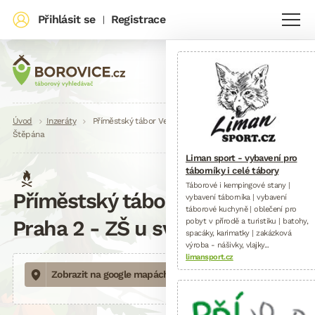
Přihlásit se
Registrace
|
Drobečková
Úvod
Inzeráty
Příměstský tábor Veselá věda Praha 2 – ZŠ u sv.
Štěpána
navigace
Liman sport - vybavení pro
táborníky i celé tábory
Táborové i kempingové stany |
Příměstský tábor Veselá věda
vybavení táborníka | vybavení
táborové kuchyně | oblečení pro
Praha 2 - ZŠ u sv. Štěpána
pobyt v přírodě a turistiku | batohy,
spacáky, karimatky | zakázková
výroba - nášivky, vlajky...
limansport.cz
Zobrazit na google mapách