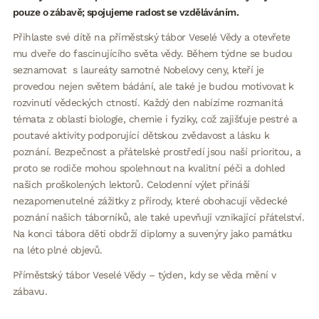
pouze o zábavě; spojujeme radost se vzděláváním.
Přihlaste své dítě na příměstský tábor Veselé Vědy a otevřete
mu dveře do fascinujícího světa vědy. Během týdne se budou
seznamovat s laureáty samotné Nobelovy ceny, kteří je
provedou nejen světem bádání, ale také je budou motivovat k
rozvinutí vědeckých ctností. Každý den nabízíme rozmanitá
témata z oblasti biologie, chemie i fyziky, což zajišťuje pestré a
poutavé aktivity podporující dětskou zvědavost a lásku k
poznání. Bezpečnost a přátelské prostředí jsou naší prioritou, a
proto se rodiče mohou spolehnout na kvalitní péči a dohled
našich proškolených lektorů. Celodenní výlet přináší
nezapomenutelné zážitky z přírody, které obohacují vědecké
poznání našich táborníků, ale také upevňují vznikající přátelství.
Na konci tábora děti obdrží diplomy a suvenýry jako památku
na léto plné objevů.
Příměstský tábor Veselé Vědy – týden, kdy se věda mění v
zábavu.