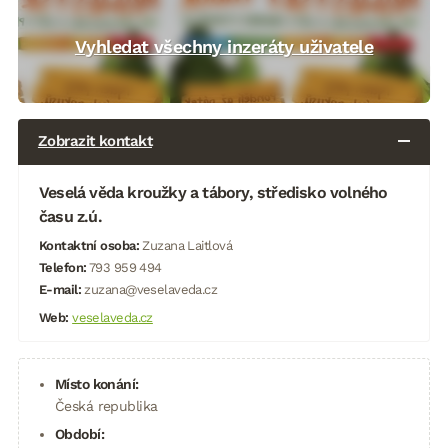
Vyhledat všechny inzeráty uživatele
Zobrazit kontakt
Veselá věda kroužky a tábory, středisko volného
času z.ú.
Kontaktní osoba:
Zuzana Laitlová
Telefon:
793 959 494
E-mail:
zuzana@veselaveda.cz
Web:
veselaveda.cz
Místo konání:
Česká republika
Období: