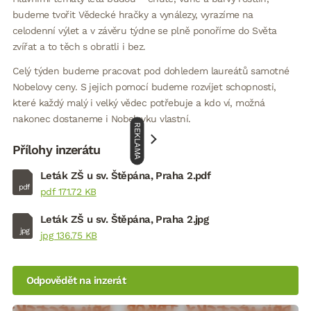
budeme tvořit Vědecké hračky a vynálezy, vyrazíme na
celodenní výlet a v závěru týdne se plně ponoříme do Světa
zvířat a to těch s obratli i bez.
Celý týden budeme pracovat pod dohledem laureátů samotné
Nobelovy ceny. S jejich pomocí budeme rozvíjet schopnosti,
které každý malý i velký vědec potřebuje a kdo ví, možná
nakonec dostaneme i Nobelovku vlastní.
REKLAMA
Přílohy inzerátu
Leták ZŠ u sv. Štěpána, Praha 2.pdf
pdf
pdf 171.72 KB
Leták ZŠ u sv. Štěpána, Praha 2.jpg
jpg
jpg 136.75 KB
Odpovědět na inzerát