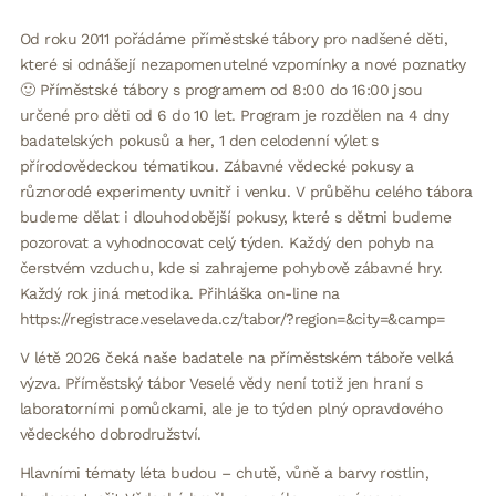
Od roku 2011 pořádáme příměstské tábory pro nadšené děti,
které si odnášejí nezapomenutelné vzpomínky a nové poznatky
🙂 Příměstské tábory s programem od 8:00 do 16:00 jsou
určené pro děti od 6 do 10 let. Program je rozdělen na 4 dny
badatelských pokusů a her, 1 den celodenní výlet s
přírodovědeckou tématikou. Zábavné vědecké pokusy a
různorodé experimenty uvnitř i venku. V průběhu celého tábora
budeme dělat i dlouhodobější pokusy, které s dětmi budeme
pozorovat a vyhodnocovat celý týden. Každý den pohyb na
čerstvém vzduchu, kde si zahrajeme pohybově zábavné hry.
Každý rok jiná metodika. Přihláška on-line na
https://registrace.veselaveda.cz/tabor/?region=&city=&camp=
V létě 2026 čeká naše badatele na příměstském táboře velká
výzva. Příměstský tábor Veselé vědy není totiž jen hraní s
laboratorními pomůckami, ale je to týden plný opravdového
vědeckého dobrodružství.
Hlavními tématy léta budou – chutě, vůně a barvy rostlin,