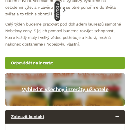
budeme tvořit Vědecké hračky a vynálezy, vyrazíme na
REKLAMA
celodenní výlet a v závěru týdne se plně ponoříme do Světa
zvířat a to těch s obratli i bez.
Celý týden budeme pracovat pod dohledem laureátů samotné
Nobelovy ceny. S jejich pomocí budeme rozvíjet schopnosti,
které každý malý i velký vědec potřebuje a kdo ví, možná
nakonec dostaneme i Nobelovku vlastní.
Odpovědět na inzerát
Vyhledat všechny inzeráty uživatele
Zobrazit kontakt