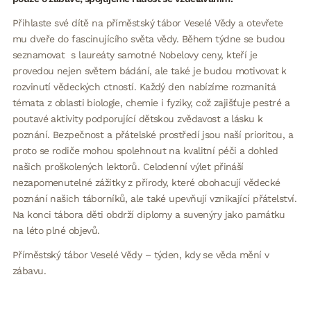
Přihlaste své dítě na příměstský tábor Veselé Vědy a otevřete
mu dveře do fascinujícího světa vědy. Během týdne se budou
seznamovat s laureáty samotné Nobelovy ceny, kteří je
provedou nejen světem bádání, ale také je budou motivovat k
rozvinutí vědeckých ctností. Každý den nabízíme rozmanitá
témata z oblasti biologie, chemie i fyziky, což zajišťuje pestré a
poutavé aktivity podporující dětskou zvědavost a lásku k
poznání. Bezpečnost a přátelské prostředí jsou naší prioritou, a
proto se rodiče mohou spolehnout na kvalitní péči a dohled
našich proškolených lektorů. Celodenní výlet přináší
nezapomenutelné zážitky z přírody, které obohacují vědecké
poznání našich táborníků, ale také upevňují vznikající přátelství.
Na konci tábora děti obdrží diplomy a suvenýry jako památku
na léto plné objevů.
Příměstský tábor Veselé Vědy – týden, kdy se věda mění v
zábavu.