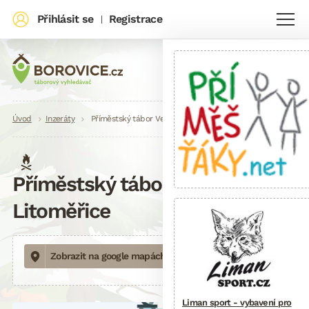
Přihlásit se
Registrace
|
Drobečková
Úvod
Inzeráty
Příměstský tábor Veselá věda Litoměřice
navigace
Příměstský tábor Veselá věda
Litoměřice
Zobrazit na google mapách
Liman sport - vybavení pro