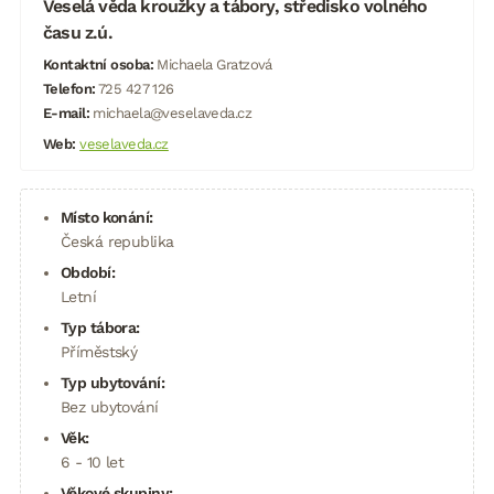
Veselá věda kroužky a tábory, středisko volného
času z.ú.
Kontaktní osoba:
Michaela Gratzová
Telefon:
725 427 126
E-mail:
michaela@veselaveda.cz
Web:
veselaveda.cz
Místo konání:
Česká republika
Období:
Letní
Typ tábora:
Příměstský
Typ ubytování:
Bez ubytování
Věk:
6 - 10 let
Věkové skupiny: