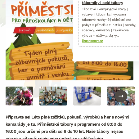
táborníky i celé tábory
Táborové i kempingové stany |
vybavení táborníka | vybavení
táborové kuchyně | oblečení pro
pobyt v přírodě a turistiku | batohy,
spacáky, karimatky | zakázková
výroba - nášivky, vlajky...
limansport.cz
Připravte se! Léto plné zážitků, pokusů, výrobků a her s novými
kamarády je tu. Příměstské tábory s programem od 8:00 do
16:00 jsou určené pro děti od 6 do 10 let. Naše tábory nejsou
pouze o zábavě; spojujeme radost se vzděláváním.