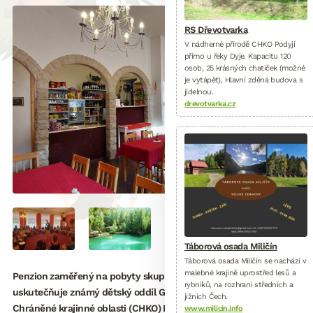
RS Dřevotvarka
V nádherné přírodě CHKO Podyjí
přímo u řeky Dyje. Kapacitu 120
osob, 25 krásných chatiček (možné
je vytápět), Hlavní zděná budova s
jídelnou.
drevotvarka.cz
Táborová osada Miličín
Táborová osada Miličín se nachází v
malebné krajině uprostřed lesů a
Penzion zaměřený na pobyty skupin dětí. Své letní tábory zde
rybníků, na rozhraní středních a
uskutečňuje známý dětský oddíl Greenhorns. Krásná příroda
jižních Čech.
Chráněné krajinné oblasti (CHKO) Broumovska. 20 - 70 dětí, pg.
www.milicin.info