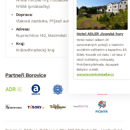
hřiště (prolézačky)
Doprava:
Vlaková zastávka, Příjezd autem, parkování
Adresa:
Hotel ADLER Jizerské hory
Ruprechtice 142, Meziměstí 3., 549 83
Hotel nabízí celkem 24
Kraj:
samostatných pokojů s vlastním
Královéhradecký kraj
sociálním zařízením a kapacitou 65
lůžek. Kousek od vlaku i od lesa. V
okolí rozhledny, vodopády,
Protržená přehrada, Aquapark
Babylon a další.
Partneři Borovice
www.horskyhoteladler.cz