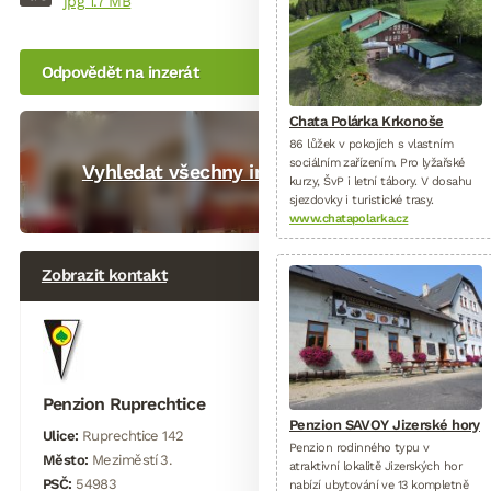
jpg 1.7 MB
Odpovědět na inzerát
Chata Polárka Krkonoše
86 lůžek v pokojích s vlastním
sociálním zařízením. Pro lyžařské
Vyhledat všechny inzeráty uživatele
kurzy, ŠvP i letní tábory. V dosahu
sjezdovky i turistické trasy.
www.chatapolarka.cz
Zobrazit kontakt
Penzion Ruprechtice
Penzion SAVOY Jizerské hory
Ulice:
Ruprechtice 142
Penzion rodinného typu v
Město:
Meziměstí 3.
atraktivní lokalitě Jizerských hor
PSČ:
54983
nabízí ubytování ve 13 kompletně