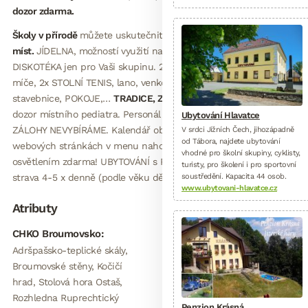
dozor zdarma.
Školy v přírodě
můžete uskutečnit u nás.
KAPACITA 20 – 70
míst.
JÍDELNA, možností využití na program. SÁL NA HRY, vlastní
DISKOTÉKA jen pro Vaši skupinu. 2x velké 5m TRAMPOLÍNY,
míče, 2x STOLNÍ TENIS, lano, venkovní hřiště, HOUPAČKY,
stavebnice, POKOJE,…
TRADICE, ZKUŠENOST.
Stálý zdravotnický
dozor místního pediatra. Personál zvyklý na skupinu dětí!
Ubytování Hlavatce
ZÁLOHY NEVYBÍRÁME. Kalendář obsazenosti na našich
V srdci Jižních Čech, jihozápadně
od Tábora, najdete ubytování
webových stránkách v menu nahoře. Bonus: profi diskotéka s
vhodné pro školní skupiny, cyklisty,
osvětlením zdarma! UBYTOVÁNÍ s PLNOU PENZÍ, pití zdarma,
turisty, pro školení i pro sportovní
strava 4-5 x denně (podle věku dětí). Při výletu balíček.
soustředění. Kapacita 44 osob.
www.ubytovani-hlavatce.cz
Atributy
CHKO Broumovsko:
Adršpašsko-teplické skály,
Broumovské stěny, Kočičí
hrad, Stolová hora Ostaš,
Rozhledna Ruprechtický
Penzion Krásná