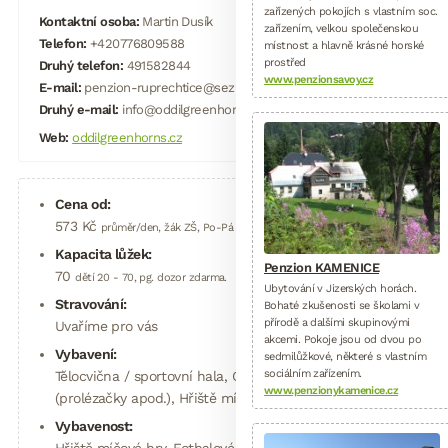
zařízených pokojích s vlastním soc.
Kontaktní osoba:
Martin Dusík
zařízením, velkou společenskou
Telefon:
+420776809588
místnost a hlavně krásné horské
prostřed
Druhý telefon:
491582844
www.penzionsavoy.cz
E-mail:
penzion-ruprechtice@seznam.cz
Druhý e-mail:
info@oddilgreenhorns.cz
Web:
oddilgreenhorns.cz
Cena od:
573 Kč
průměr/den, žák ZŠ, Po-Pá
Kapacita lůžek:
Penzion KAMENICE
70
dětí 20 - 70, pg. dozor zdarma.
Ubytování v Jizerských horách.
Stravování:
Bohaté zkušenosti se školami v
přírodě a dalšími skupinovými
Uvaříme pro vás
akcemi. Pokoje jsou od dvou po
Vybavení:
sedmilůžkové, některé s vlastním
sociálním zařízením.
Tělocvična / sportovní hala, Ohniště, Dětské hřiště
www.penzionykamenice.cz
(prolézačky apod.), Hřiště míčové hry, Fotbalové hřiště
Vybavenost:
Hřiště míčové hry, Fotbalové hřiště, Ohniště, Dětské