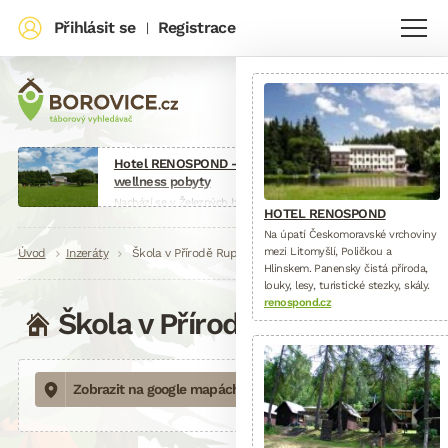
Přihlásit se
Registrace
|
Hotel RENOSPOND - školy v přírodě i
wellness pobyty
Nachází se v Železných horách v oblasti s
HOTEL RENOSPOND
krásnou přírodou. dva hotelové objekty 22
Na úpatí Českomoravské vrchoviny
pokojů s vlastním soc. zař. a 16 se společným.
mezi Litomyšlí, Poličkou a
Drobečková
Úvod
Inzeráty
Škola v Přírodě Ruprechtice
Vhodné pro školy v přírodě nebo třeba školení
Hlinskem. Panensky čistá příroda,
dospělých.
louky, lesy, turistické stezky, skály.
navigace
www.renospond.cz
renospond.cz
Škola v Přírodě Ruprechtice
Zobrazit na google mapách