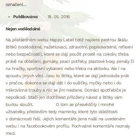
označení…
Publikováno:
18. 05. 2016
Nejen voděodolné
Na přehledném webu Happy Label totiž najdete pestrou škálu
štítků (voděodolné, nažehlovací, zdravotní, popisovatelné, reflexní
nebo bezpečností), které se dají použít prostě na cokoliv, třeba
právě na oblečení, gumáky, psací potřeby, plastové boxy, penály či
na hračky, sportovní vybavení nebo třeba na aktovku. Ale i na
spoustu jiných věcí. Jsou to štítky, které se dají jednoduše prát
v pračce, dokonce se dají dát i do sušičky, myčky nebo i do
mikrovlnné trouby a nic se jim nestane. Domácí spotřebiče je
nepoškodí. Stačí jen dodržovat přiložený návod a štítky vám
budou sloužit. O tom se přesvědčily i mnohé
uživatelky, především tedy maminky, které tyto záležitosti
v domácnosti řeší. Jejich komentáře jsme našli na uvedeném
webu i na facebookovém profilu. Pochvalné komentáře neznaly
mezí.