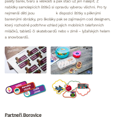
palety barev, tvarů a velikostí a pak stačí už jen nalepit. Z
nabídky samolepících štítků si opravdu vyberou všichni. Pro ty
nejmenší děti jsou k dispozici štítky s pěknými
barevnými obrázky, pro školáky pak se zajímavým cool designem,
který rozhodně podtrhne vzhled jejich mobilních telefonních
miláčků, tabletů či skateboardů nebo v zimě – lyžařských helem
a snowboardů.
Partneři Borovice