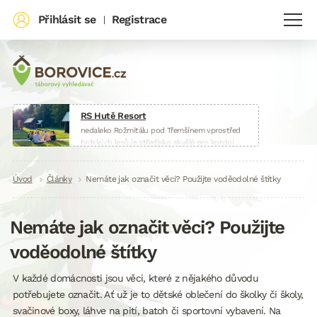
Přihlásit se
Registrace
|
RS Hutě Resort
nedaleko Rožmitálu pod Třemšínem vprostřed
brdských lesů je středisko skvělé pro konání
táborů, škol v přírodě, sportovních soustředění
nebo firemních akcí.
Drobečková
Úvod
Články
www.huteresort.cz
Nemáte jak označit věci? Použijte voděodolné štítky
navigace
Nemáte jak označit věci? Použijte
voděodolné štítky
V každé domácnosti jsou věci, které z nějakého důvodu
potřebujete označit. Ať už je to dětské oblečení do školky či školy,
svačinové boxy, láhve na pití, batoh či sportovní vybavení. Na