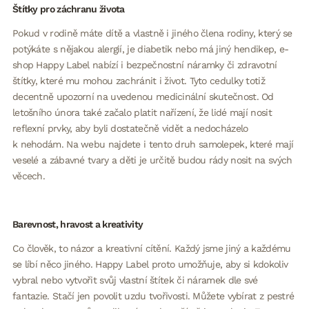
Štítky pro záchranu života
Pokud v rodině máte dítě a vlastně i jiného člena rodiny, který se
potýkáte s nějakou alergií, je diabetik nebo má jiný hendikep, e-
shop Happy Label nabízí i bezpečnostní náramky či zdravotní
štítky, které mu mohou zachránit i život. Tyto cedulky totiž
decentně upozorní na uvedenou medicinální skutečnost. Od
letošního února také začalo platit nařízení, že lidé mají nosit
reflexní prvky, aby byli dostatečně vidět a nedocházelo
k nehodám. Na webu najdete i tento druh samolepek, které mají
veselé a zábavné tvary a děti je určitě budou rády nosit na svých
věcech.
Barevnost, hravost a kreativity
Co člověk, to názor a kreativní cítění. Každý jsme jiný a každému
se líbí něco jiného. Happy Label proto umožňuje, aby si kdokoliv
vybral nebo vytvořit svůj vlastní štítek či náramek dle své
fantazie. Stačí jen povolit uzdu tvořivosti. Můžete vybírat z pestré