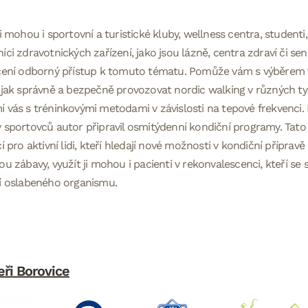
ji mohou i sportovní a turistické kluby, wellness centra, student
íci zdravotnických zařízení, jako jsou lázně, centra zdraví či seni
ocení odborný přístup k tomuto tématu. Pomůže vám s výběrem
 jak správně a bezpečně provozovat nordic walking v různých ty
 vás s tréninkovými metodami v závislosti na tepové frekvenci. 
 sportovců autor připravil osmitýdenní kondiční programy. Tato
cí pro aktivní lidi, kteří hledají nové možnosti v kondiční přípr
ou zábavy, využít ji mohou i pacienti v rekonvalescenci, kteří se s
í oslabeného organismu.
eři Borovice