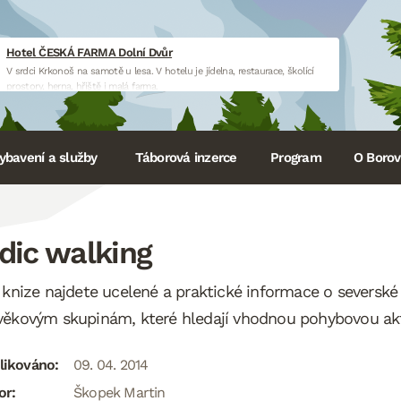
Hotel ČESKÁ FARMA Dolní Dvůr
V srdci Krkonoš na samotě u lesa. V hotelu je jídelna, restaurace, školící
prostory, herna, hřiště i malá farma.
www.hotelceskafarma.cz
ybavení a služby
Táborová inzerce
Program
O Borovi
dic walking
 knize najdete ucelené a praktické informace o severské
ěkovým skupinám, které hledají vhodnou pohybovou akt
likováno:
09. 04. 2014
or:
Škopek Martin