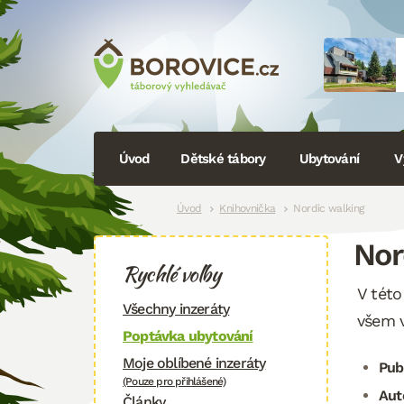
Navigace
Úvod
Dětské tábory
Ubytování
V
Drobečková
Úvod
Knihovnička
Nordic walking
Nor
navigace
Rychlé volby
V této
Všechny inzeráty
všem v
Poptávka ubytování
Moje oblíbené inzeráty
Pub
(Pouze pro přihlášené)
Aut
Články