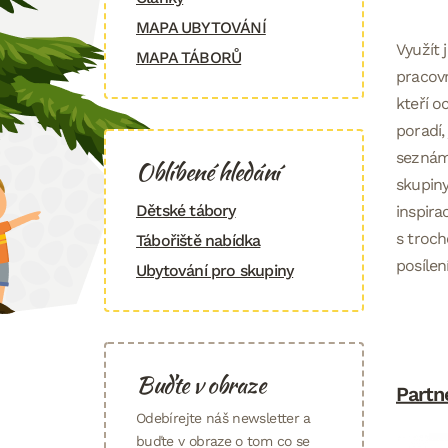
MAPA UBYTOVÁNÍ
Využít 
MAPA TÁBORŮ
pracovn
kteří 
poradí,
seznámí
Oblíbené hledání
skupiny
Dětské tábory
inspira
s troch
Tábořiště nabídka
posílen
Ubytování pro skupiny
Buďte v obraze
Partn
Odebírejte náš newsletter a
buďte v obraze o tom co se