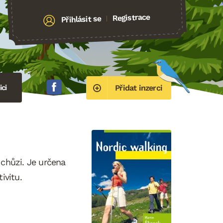
Registrace
Přihlásit se
|
ci
Přidat inzerci
 chůzi. Je určena
ivitu.