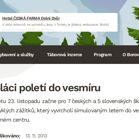
Hotel ČESKÁ FARMA Dolní Dvůr
V srdci Krkonoš na samotě u lesa. V hotelu je jídelna, restaurace, školící
prostory, herna, hřiště i malá farma.
www.hotelceskafarma.cz
ybavení a služby
Táborová inzerce
Program
O Borovi
láci poletí do vesmíru
tu 23. listopadu začne pro 7 českých a 5 slovenských š
klých zážitků, který vyvrcholí simulovaným letem do v
rném centru.
likováno:
13. 11. 2013