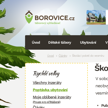
Navigace
Úvod
Dětské tábory
Ubytování
V
Drobečková
Úvod
Články
Školáci poletí do vesmíru
Ško
navigace
Rychlé volby
V sobo
Všechny inzeráty
neobvy
Poptávka ubytování
vesmí
Moje oblíbené inzeráty
(Pouze pro přihlášené)
Pub
Články