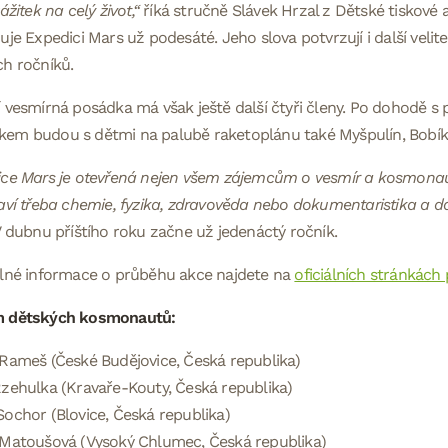
ážitek na celý život,“
říká stručně Slávek Hrzal z Dětské tiskové a
uje Expedici Mars už podesáté. Jeho slova potvrzují i další velitel
h ročníků.
 vesmírná posádka má však ještě další čtyři členy. Po dohodě 
m budou s dětmi na palubě raketoplánu také Myšpulín, Bobík, 
ce Mars je otevřená nejen všem zájemcům o vesmír a kosmonaut
aví třeba chemie, fyzika, zdravověda nebo dokumentaristika a dal
V dubnu příštího roku začne už jedenáctý ročník.
elné informace o průběhu akce najdete na
oficiálních stránkách
 dětských kosmonautů:
Rameš (České Budějovice, Česká republika)
zehulka (Kravaře-Kouty, Česká republika)
ochor (Blovice, Česká republika)
 Matoušová (Vysoký Chlumec, Česká republika)