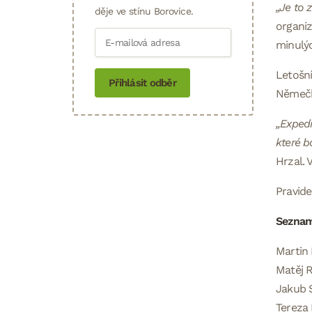
„Je to z
děje ve stínu Borovice.
organiz
minulýc
Letošní
Přihlásit odběr
Němečke
„Expedi
které b
Hrzal. 
Pravid
Seznam
Martin 
Matěj R
Jakub S
Tereza