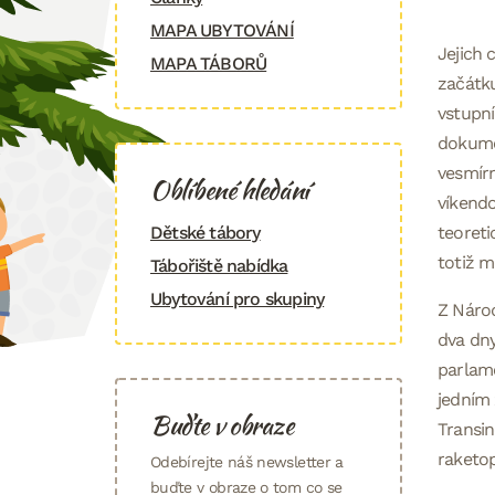
MAPA UBYTOVÁNÍ
Jejich 
MAPA TÁBORŮ
začátku
vstupní
dokumen
vesmírn
Oblíbené hledání
víkendo
Dětské tábory
teoreti
totiž m
Tábořiště nabídka
Ubytování pro skupiny
Z Národ
dva dny
parlam
jedním 
Buďte v obraze
Transin
raketo
Odebírejte náš newsletter a
buďte v obraze o tom co se