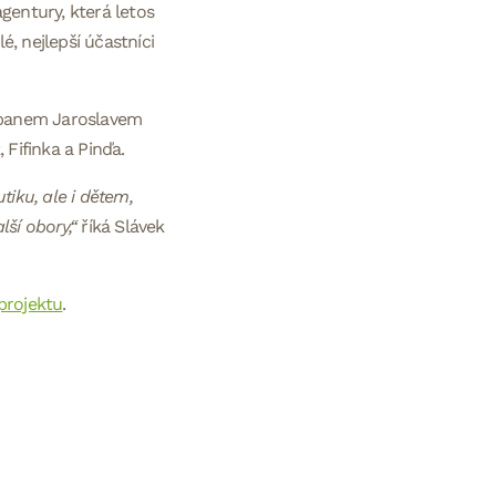
gentury, která letos
é, nejlepší účastníci
s panem Jaroslavem
Fifinka a Pinďa.
iku, ale i dětem,
ší obory,“
říká Slávek
 projektu
.