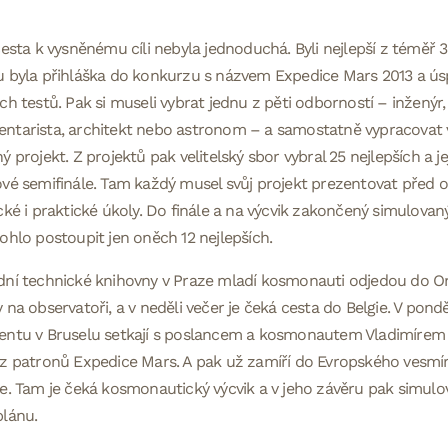
cesta k vysněnému cíli nebyla jednoduchá. Byli nejlepší z téměř 
 byla přihláška do konkurzu s názvem Expedice Mars 2013 a ús
ch testů. Pak si museli vybrat jednu z pěti odborností – inženýr, 
tarista, architekt nebo astronom – a samostatně vypracovat v
ý projekt. Z projektů pak velitelský sbor vybral 25 nejlepších a j
vé semifinále. Tam každý musel svůj projekt prezentovat před os
cké i praktické úkoly. Do finále a na výcvik zakončený simulov
ohlo postoupit jen oněch 12 nejlepších.
ní technické knihovny v Praze mladí kosmonauti odjedou do Ond
 na observatoři, a v neděli večer je čeká cesta do Belgie. V pond
entu v Bruselu setkají s poslancem a kosmonautem Vladimírem
z patronů Expedice Mars. A pak už zamíří do Evropského vesmí
e. Tam je čeká kosmonautický výcvik a v jeho závěru pak simulo
plánu.