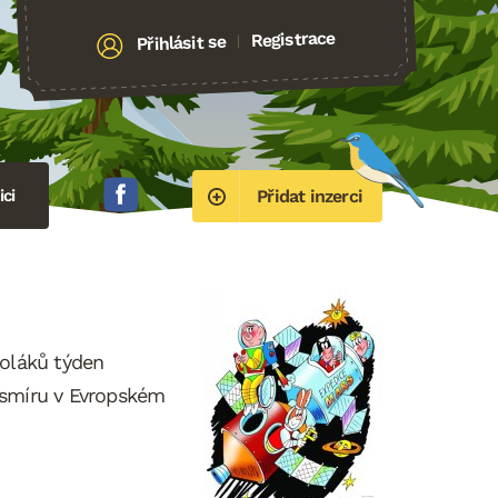
Registrace
Přihlásit se
|
ci
Přidat inzerci
koláků týden
esmíru v Evropském