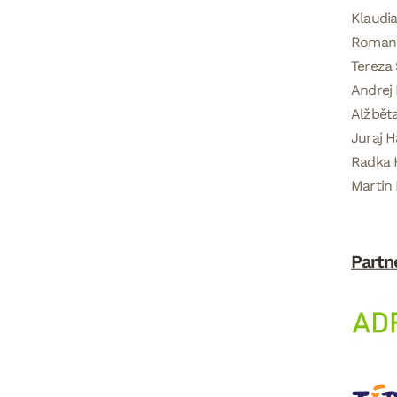
Klaudia
Roman 
Tereza 
Andrej 
Alžběta
Juraj H
Radka H
Martin 
Partn