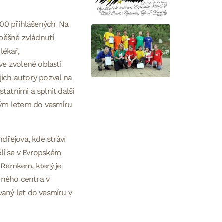
300 přihlášených. Na
pěšné zvládnutí
lékař,
e zvolené oblasti
ejich autory pozval na
tatními a splnit další
aným letem do vesmíru
řejova, kde stráví
ělí se v Evropském
 Remkem, který je
rného centra v
vaný let do vesmíru v