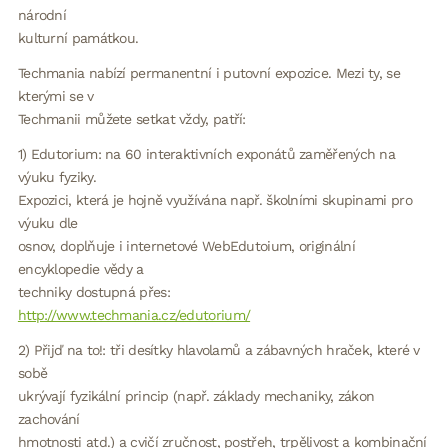
národní
kulturní památkou.
Techmania nabízí permanentní i putovní expozice. Mezi ty, se
kterými se v
Techmanii můžete setkat vždy, patří:
1) Edutorium: na 60 interaktivních exponátů zaměřených na
výuku fyziky.
Expozici, která je hojně využívána např. školními skupinami pro
výuku dle
osnov, doplňuje i internetové WebEdutoium, originální
encyklopedie vědy a
techniky dostupná přes:
http://www.techmania.cz/edutorium/
2) Přijď na to!: tři desítky hlavolamů a zábavných hraček, které v
sobě
ukrývají fyzikální princip (např. základy mechaniky, zákon
zachování
hmotnosti atd.) a cvičí zručnost, postřeh, trpělivost a kombinační