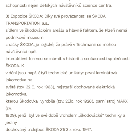
schopnosti nejen dětských návštěvníků science centra.
3) Expozice ŠKODA: Díky své provázanosti se ŠKODA
TRANSPORTATION, a.s.,
sídlem ve škodováckém areálu a hlavně faktem, že Plzeň nemá
podnikové muzeum
značky ŠKODA, je logické, že právě v Techmanii se mohou
návštěvníci opět
interaktivní formou seznámit s historií a současností společnosti
ŠKODA. K
vidění jsou např. čtyři technické unikáty: první laminátová
lokomotiva na
světě (tzv. 32 E, rok 1963), nejstarší dochované elektrická
lokomotiva,
kterou Škodovka vyrobila (tzv. 2Elo, rok 1928), parní stroj MARX
(r.v.
1909), jenž byl ve své době vrcholem „škodovácké“ techniky a
jediný
dochovaný trolejbus ŠKODA 3Tr3 z roku 1947.