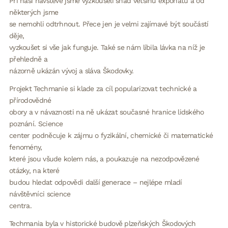
Při naší návštěvě jsme vyzkoušeli snad většinu exponátů a od
některých jsme
se nemohli odtrhnout. Přece jen je velmi zajímavé být součástí
děje,
vyzkoušet si vše jak funguje. Také se nám líbila lávka na níž je
přehledně a
názorně ukázán vývoj a sláva Škodovky.
Projekt Techmanie si klade za cíl popularizovat technické a
přírodovědné
obory a v návaznosti na ně ukázat současné hranice lidského
poznání. Science
center podněcuje k zájmu o fyzikální, chemické či matematické
fenomény,
které jsou všude kolem nás, a poukazuje na nezodpovězené
otázky, na které
budou hledat odpovědi další generace – nejlépe mladí
návštěvníci science
centra.
Techmania byla v historické budově plzeňských Škodových