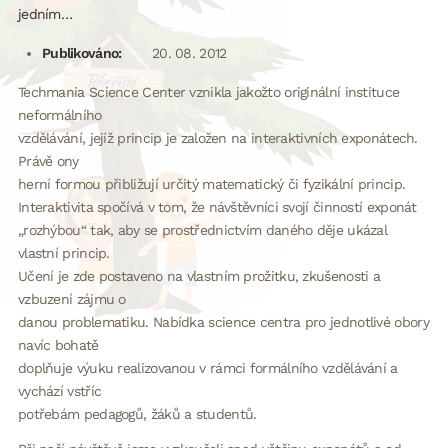
jedním…
Publikováno:
20. 08. 2012
Techmania Science Center vznikla jakožto originální instituce
neformálního
vzdělávání, jejíž princip je založen na interaktivních exponátech.
Právě ony
herní formou přibližují určitý matematický či fyzikální princip.
Interaktivita spočívá v tom, že návštěvníci svojí činností exponát
„rozhýbou“ tak, aby se prostřednictvím daného děje ukázal
vlastní princip.
Učení je zde postaveno na vlastním prožitku, zkušenosti a
vzbuzení zájmu o
danou problematiku. Nabídka science centra pro jednotlivé obory
navíc bohatě
doplňuje výuku realizovanou v rámci formálního vzdělávání a
vychází vstříc
potřebám pedagogů, žáků a studentů.