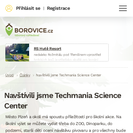
Přihlásit se
Registrace
|
RS Hutě Resort
nedaleko Rožmitálu pod Třemšínem vprostřed
brdských lesů je středisko skvělé pro konání
táborů, škol v přírodě, sportovních soustředění
nebo firemních akcí.
Drobečková
Úvod
Články
www.huteresort.cz
Navštívili jsme Techmania Science Center
navigace
Navštívili jsme Techmania Science
Center
Město Plzeň a okolí má spoustu příležitostí pro školní akce. Na
školní výlet se můžete vydat třeba do ZOO, Dinoparku, do
podzemí, starší děti ocení návštěvu pivovaru a pro všechny bude