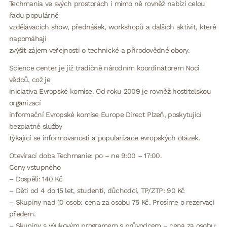
Techmania ve svých prostorách i mimo ně rovněž nabízí celou
řadu populárně
vzdělávacích show, přednášek, workshopů a dalších aktivit, které
napomáhají
zvýšit zájem veřejnosti o technické a přírodovědné obory.
Science center je již tradičně národním koordinátorem Noci
vědců, což je
iniciativa Evropské komise. Od roku 2009 je rovněž hostitelskou
organizací
informační Evropské komise Europe Direct Plzeň, poskytující
bezplatné služby
týkající se informovanosti a popularizace evropských otázek.
Otevírací doba Techmanie: po – ne 9:00 – 17:00.
Ceny vstupného
– Dospělí: 140 Kč
– Děti od 4 do 15 let, studenti, důchodci, TP/ZTP: 90 Kč
– Skupiny nad 10 osob: cena za osobu 75 Kč. Prosíme o rezervaci
předem.
– Skupiny s výukovým programem s průvodcem – cena za osobu: