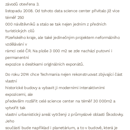
závodů otevřena 3.
listopadu 2008. Od tohoto data science center přivítalo již více
téměř 250
000 návštěvníků a stalo se tak nejen jedním z předních
turistických cílů
Plzeňského kraje, ale také jedinečným projektem neformálního
vzdělávání v
rámci celé ČR. Na ploše 3 000 m2 se zde nachází putovní i
permanentní
expozice s desítkami originálních exponátů.
Do roku 2014 chce Techmania nejen rekonstruovat zbývající část
vlastní
historické budovy a vybavit ji moderními interaktivními
expozicemi, ale
především rozšířit celé science center na téměř 30 000m2 a
vytvořit tak
vlastní urbanistický areál vytržený z průmyslové oblasti Škodovky.
Jeho
součástí bude například i planetárium, a to v budově, která je