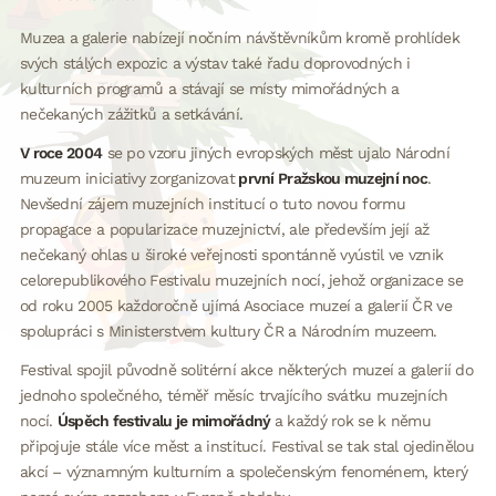
Muzea a galerie nabízejí nočním návštěvníkům kromě prohlídek
svých stálých expozic a výstav také řadu doprovodných i
kulturních programů a stávají se místy mimořádných a
nečekaných zážitků a setkávání.
V roce 2004
se po vzoru jiných evropských měst ujalo Národní
muzeum iniciativy zorganizovat
první Pražskou muzejní noc
.
Nevšední zájem muzejních institucí o tuto novou formu
propagace a popularizace muzejnictví, ale především její až
nečekaný ohlas u široké veřejnosti spontánně vyústil ve vznik
celorepublikového Festivalu muzejních nocí, jehož organizace se
od roku 2005 každoročně ujímá Asociace muzeí a galerií ČR ve
spolupráci s Ministerstvem kultury ČR a Národním muzeem.
Festival spojil původně solitérní akce některých muzeí a galerií do
jednoho společného, téměř měsíc trvajícího svátku muzejních
nocí.
Úspěch festivalu je mimořádný
a každý rok se k němu
připojuje stále více měst a institucí. Festival se tak stal ojedinělou
akcí – významným kulturním a společenským fenoménem, který