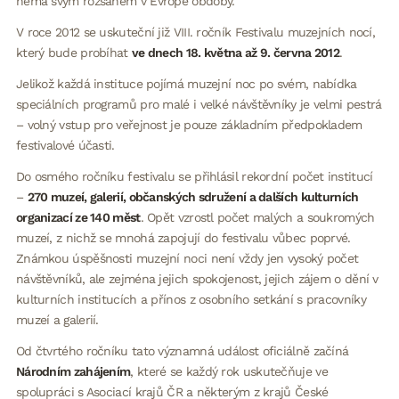
nemá svým rozsahem v Evropě obdoby.
V roce 2012 se uskuteční již VIII. ročník Festivalu muzejních nocí,
který bude probíhat
ve dnech 18. května až 9. června 2012
.
Jelikož každá instituce pojímá muzejní noc po svém, nabídka
speciálních programů pro malé i velké návštěvníky je velmi pestrá
– volný vstup pro veřejnost je pouze základním předpokladem
festivalové účasti.
Do osmého ročníku festivalu se přihlásil rekordní počet institucí
–
270 muzeí, galerií, občanských sdružení a dalších kulturních
organizací ze 140 měst
. Opět vzrostl počet malých a soukromých
muzeí, z nichž se mnohá zapojují do festivalu vůbec poprvé.
Známkou úspěšnosti muzejní noci není vždy jen vysoký počet
návštěvníků, ale zejména jejich spokojenost, jejich zájem o dění v
kulturních institucích a přínos z osobního setkání s pracovníky
muzeí a galerií.
Od čtvrtého ročníku tato významná událost oficiálně začíná
Národním zahájením
, které se každý rok uskutečňuje ve
spolupráci s Asociací krajů ČR a některým z krajů České