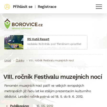
Přihlásit se
Registrace
|
RS Hutě Resort
nedaleko Rožmitálu pod Třemšínem vprostřed
brdských lesů je středisko skvělé pro konání
táborů, škol v přírodě, sportovních soustředění
nebo firemních akcí.
Drobečková
Úvod
Články
www.huteresort.cz
VIII. ročník Festivalu muzejních nocí
navigace
VIII. ročník Festivalu muzejních nocí
Fenomén muzejních nocí patří ve velkých evropských
metropolích již řadu let ke stálým prezentacím kulturního
dědictví. Letošní ročník potrvá od 18. 5. do 9. 6. 2012.
Publikováno:
16. 05. 2012