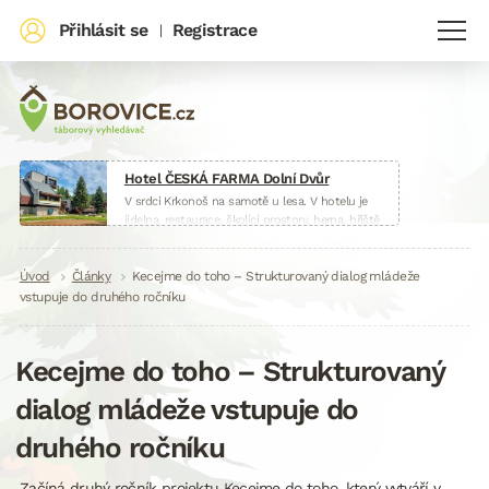
Přihlásit se
Registrace
|
Hotel ČESKÁ FARMA Dolní Dvůr
V srdci Krkonoš na samotě u lesa. V hotelu je
jídelna, restaurace, školící prostory, herna, hřiště
i malá farma.
www.hotelceskafarma.cz
Drobečková
Úvod
Články
Kecejme do toho – Strukturovaný dialog mládeže
vstupuje do druhého ročníku
navigace
Kecejme do toho – Strukturovaný
dialog mládeže vstupuje do
druhého ročníku
Začíná druhý ročník projektu Kecejme do toho, který vytváří v