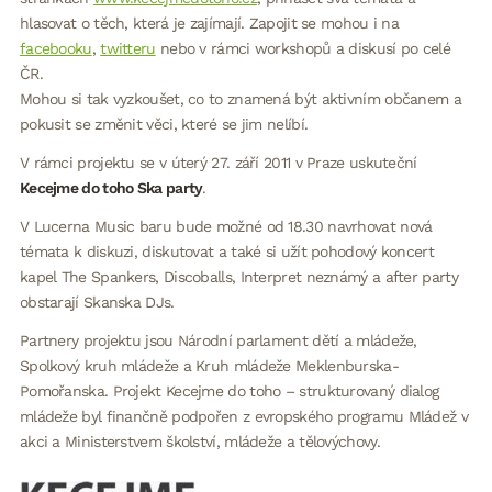
hlasovat o těch, která je zajímají. Zapojit se mohou i na
facebooku
,
twitteru
nebo v rámci workshopů a diskusí po celé
ČR.
Mohou si tak vyzkoušet, co to znamená být aktivním občanem a
pokusit se změnit věci, které se jim nelíbí.
V rámci projektu se v úterý 27. září 2011 v Praze uskuteční
Kecejme do toho Ska party
.
V Lucerna Music baru bude možné od 18.30 navrhovat nová
témata k diskuzi, diskutovat a také si užít pohodový koncert
kapel The Spankers, Discoballs, Interpret neznámý a after party
obstarají Skanska DJs.
Partnery projektu jsou Národní parlament dětí a mládeže,
Spolkový kruh mládeže a Kruh mládeže Meklenburska-
Pomořanska. Projekt Kecejme do toho – strukturovaný dialog
mládeže byl finančně podpořen z evropského programu Mládež v
akci a Ministerstvem školství, mládeže a tělovýchovy.