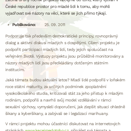
České republice prostor pro mladé lidi k tomu, aby mohli
vyjadřovat své názory na věci, které se jich přímo týkají.
Publikováno:
25. 09. 2011
Podporuje tak především demokratické principy, rovnoprávný
dialog a aktivní diskusi mladých s dospělými. Cílem projektu je
podpořit participaci mladých lidí, tedy jejich spoluúčast na
veřejném životě. Výstupy projektu jsou průběžně monitorovány a
názory mladých lidí jsou předkládány dotčeným státním
institucím.
Jaká témata budou aktuální letos? Mladí lidé podpořili v loňském
roce státní maturity, za určitých podmínek zpoplatnění
vysokoškolského studia, kritizovali stát za jeho přístup k mladým
rodinám, podpořili a navrhli svůj model vzdělávání v rámci
sexuální výchovy, vymysleli doporučení, jak zlepšit situaci ohledně
šikany a kyberšikany, a zabývali se i legalizací marihuany.
V rámci projektu mohou účastníci diskutovat na internetových
stránkách
www.kecejmedotoho.cz
, přinášet svá témata a