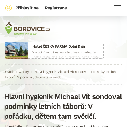
Přihlásit se
Registrace
|
Hotel ČESKÁ FARMA Dolní Dvůr
V srdci Krkonoš na samotě u lesa. V hotelu je
jídelna, restaurace, školící prostory, herna, hřiště
i malá farma.
www.hotelceskafarma.cz
Drobečková
Úvod
Články
Hlavní hygienik Michael Vít sondoval podmínky letních
táborů: V pořádku, dětem tam svědčí.
navigace
Hlavní hygienik Michael Vít sondoval
podmínky letních táborů: V
pořádku, dětem tam svědčí.
V pořádku. Tak by se dal stručně shrnout pohled hlavního