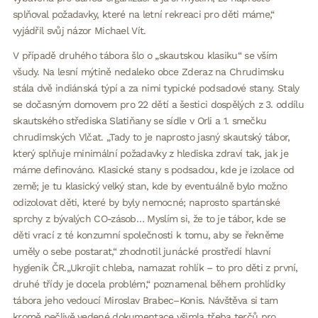
splňoval požadavky, které na letní rekreaci pro děti máme,“
vyjádřil svůj názor Michael Vít.
V případě druhého tábora šlo o „skautskou klasiku“ se vším
všudy. Na lesní mýtině nedaleko obce Zderaz na Chrudimsku
stála dvě indiánská týpí a za nimi typické podsadové stany. Staly
se dočasným domovem pro 22 dětí a šestici dospělých z 3. oddílu
skautského střediska Slatiňany se sídle v Orli a 1. smečku
chrudimských Vlčat. „Tady to je naprosto jasný skautský tábor,
který splňuje minimální požadavky z hlediska zdraví tak, jak je
máme definováno. Klasické stany s podsadou, kde je izolace od
země; je tu klasický velký stan, kde by eventuálně bylo možno
odizolovat děti, které by byly nemocné; naprosto spartánské
sprchy z bývalých CO-zásob… Myslím si, že to je tábor, kde se
děti vrací z té konzumní společnosti k tomu, aby se řekněme
uměly o sebe postarat,“ zhodnotil junácké prostředí hlavní
hygienik ČR.„Ukrojit chleba, namazat rohlík – to pro děti z první,
druhé třídy je docela problém,“ poznamenal během prohlídky
tábora jeho vedoucí Miroslav Brabec–Konis. Návštěva si tam
kromě pečlivě vedené dokumentace všimla třeba terčů pro