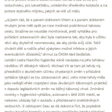
vzduchovku, pro lukostřelbu, unikátního dřevěného kolotoče a na
potoce stylového mlýnku, jakých se vidí už málo.
„Já jsem rád, že s panem doktorem Vítem a s panem doktorem
Hrubým jsme měli opět po roce možnost podniknout takovou
cestu. Snažíme se neustále monitorovat, jestli vyhláška pro
pořádání zotavovacích akcí byla nastavena tak, aby byla k užitku
věci: aby zbytečně neomezovala, ale aby plnila svůj účel. Totiž
chránit děti a rodiče před výskytem možné infekce a jejich
eventuálních důsledků,“ shrnul za ČRDM Aleš Sedláček.
Letošní cesta hlavního hygienika volně navázala na jeho loňskou
návštěvu tří dětských táborů. Michael Vít se tam jel tehdy mj.
přesvědčit o skutečném účinku chystaných změn v příslušné
vyhlášce týkající se tzv. zotavovacích akcí. Jeho mise tehdy měla
jako vedlejší efekt rozptýlení obav zkušených táborových praktiků
z dopadu legislativních změn na běžný táborový chod. Zmíněné
novinky v hygienické vyhlášce, avizované v létě 2010 médii, se
nakonec ukázaly být v souladu s představami zneklidněných
vedoucích. S odstupem času se dá dokonce říct, že poplašné
zprávy hovořící bezmála o soumraku tradičního letního táboření