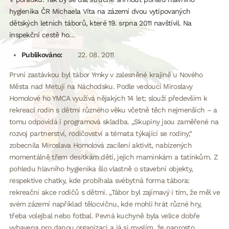
hygienika ČR Michaela Víta na zázemí dvou vytipovaných
dětských letních táborů, které 19. srpna 2011 navštívil. Na
inspekční cestě ho…
Publikováno:
22. 08. 2011
První zastávkou byl tábor Ymky v zalesněné krajině u Nového
Města nad Metují na Náchodsku. Podle vedoucí Miroslavy
Homolové ho YMCA využívá nějakých 14 let; slouží především k
rekreaci rodin s dětmi různého věku včetně těch nejmenších – a
tomu odpovídá i programová skladba. „Skupiny jsou zaměřené na
rozvoj partnerství, rodičovství a témata týkající se rodiny,“
zobecnila Miroslava Homolová zacílení aktivit, nabízených
momentálně třem desítkám dětí, jejich maminkám a tatínkům. Z
pohledu hlavního hygienika šlo vlastně o stavební objekty,
respektive chatky, kde probíhala svébytná forma tábora:
rekreační akce rodičů s dětmi. „Tábor byl zajímavý i tím, že měl ve
svém zázemí například tělocvičnu, kde mohli hrát různé hry,
třeba volejbal nebo fotbal. Pevná kuchyně byla velice dobře
vybavena pro danou organizaci a já si myslím, že naprosto