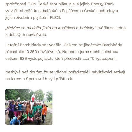
společnosti E.ON Česká republika, a.s. a jejich Energy Track,
vytvořit si zvířátko z balónků s Pojišťovnou České spořitelny a
jejich životním pojištění FLEXI.
„Nejvíce se mi líbila jízda na koníčkovi a balónky,
“ svěřila se jedna
z dětských návštěvnic.
Letošní Bambiriáda se vydařila. Celkem se jihočeské Bambirády
zúčastnilo 10 350 návštěvníků. Na pódiu jsme mohli shlédnout
celkem 839 vystupujících, kteří předvedli cca 70 vystoupení.
Nezbývá než doufat, že se všichni pořadatelé i návštěvníci setkají
na louce u Sportovní haly i příští rok.