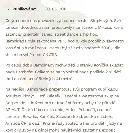
Publikováno:
30. 05. 2011
Celým dnem nás provázelo vystoupení sester Stupkových. Své
taneční dovednosti nám představily i tanečnice z M-tesu, které
zatančily orientální tanec, street dance a hip hop.
Bambiriáda byla zakončena ve 13 hodin, kdy proběhlo slavnostní
losování o hlavní cenu, kterou byl zájezd v hodnotě 5000,- dle
vlastního výběru od CK ATIS.
Po celou dobu Bambiriády mohly děti u stánku Koníčka skládat
hada Bamboše. Celkem se na vytvoření hada podílelo 226 dětí.
Had dosáhl neuvěřitelných 41 metrů!
Na nedělní Bambiriádě prezentovali svůj program kupříkladu
sdružení Pionýr, 1. stř. Zálesák, Taneční a westernová skupina
Desperado, sdružení pro netradiční formy pobytu v přírodě
AZIMUT, Česká tábornická unie, M-tes, Pohodáři, rodinné
centrum Rozárka, Koníček, Salesiánské středisko mládeže,
Armáda ČR, a další. Kromě řady soutěží a her pro děti, jízdy na
koni či plavby na kánoi mohli návštěvníci zavítat na expozici