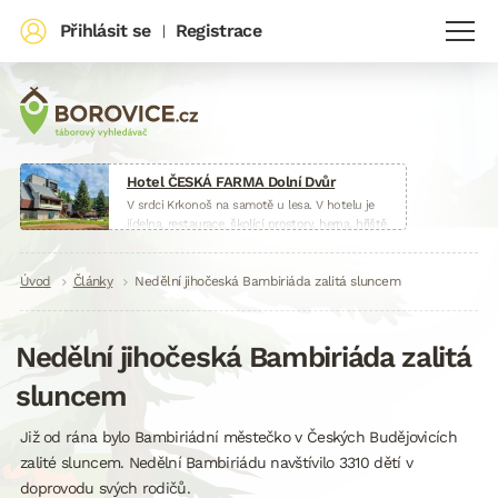
Přihlásit se
Registrace
|
Hotel ČESKÁ FARMA Dolní Dvůr
V srdci Krkonoš na samotě u lesa. V hotelu je
jídelna, restaurace, školící prostory, herna, hřiště
i malá farma.
www.hotelceskafarma.cz
Drobečková
Úvod
Články
Nedělní jihočeská Bambiriáda zalitá sluncem
navigace
Nedělní jihočeská Bambiriáda zalitá
sluncem
Již od rána bylo Bambiriádní městečko v Českých Budějovicích
zalité sluncem. Nedělní Bambiriádu navštívilo 3310 dětí v
doprovodu svých rodičů.