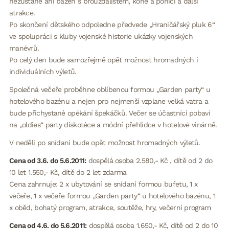
nezůstane ani bazén s brouzdalištěm, koně a poníci a další
atrakce.
Po skončení dětského odpoledne předvede „Hraničářský pluk 6“
ve spolupráci s kluby vojenské historie ukázky vojenských
manévrů.
Po celý den bude samozřejmě opět možnost hromadných i
individuálních výletů.
Společná večeře proběhne oblíbenou formou „Garden party“ u
hotelového bazénu a nejen pro nejmenší vzplane velká vatra a
bude přichystané opékání špekáčků. Večer se účastníci pobaví
na „oldies“ party diskotéce a módní přehlídce v hotelové vinárně.
V neděli po snídani bude opět možnost hromadných výletů.
Cena od 3.6. do 5.6.2011:
dospělá osoba 2.580,- Kč , dítě od 2 do
10 let 1.550,- Kč, dítě do 2 let zdarma
Cena zahrnuje: 2 x ubytování se snídaní formou bufetu, 1 x
večeře, 1 x večeře formou „Garden party“ u hotelového bazénu, 1
x oběd, bohatý program, atrakce, soutěže, hry, večerní program
Cena od 4.6. do 5.6.2011:
dospělá osoba 1.650,- Kč, dítě od 2 do 10