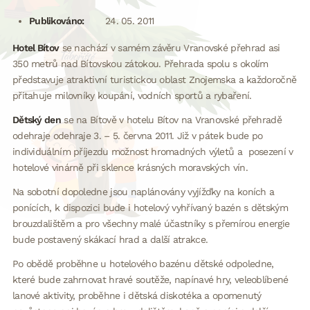
Publikováno:
24. 05. 2011
Hotel Bítov
se nachází v samém závěru Vranovské přehrad asi
350 metrů nad Bítovskou zátokou. Přehrada spolu s okolím
představuje atraktivní turistickou oblast Znojemska a každoročně
přitahuje milovníky koupání, vodních sportů a rybaření.
Dětský den
se na Bítově v hotelu Bítov na Vranovské přehradě
odehraje odehraje 3. – 5. června 2011. Již v pátek bude po
individuálním příjezdu možnost hromadných výletů a posezení v
hotelové vinárně při sklence krásných moravských vín.
Na sobotní dopoledne jsou naplánovány vyjížďky na koních a
ponících, k dispozici bude i hotelový vyhřívaný bazén s dětským
brouzdalištěm a pro všechny malé účastníky s přemírou energie
bude postavený skákací hrad a další atrakce.
Po obědě proběhne u hotelového bazénu dětské odpoledne,
které bude zahrnovat hravé soutěže, napínavé hry, veleoblíbené
lanové aktivity, proběhne i dětská diskotéka a opomenutý