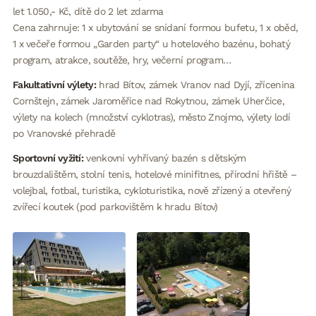
let 1.050,- Kč, dítě do 2 let zdarma
Cena zahrnuje: 1 x ubytování se snídaní formou bufetu, 1 x oběd,
1 x večeře formou „Garden party“ u hotelového bazénu, bohatý
program, atrakce, soutěže, hry, večerní program…
Fakultativní výlety:
hrad Bítov, zámek Vranov nad Dyjí, zřícenina
Cornštejn, zámek Jaroměřice nad Rokytnou, zámek Uherčice,
výlety na kolech (množství cyklotras), město Znojmo, výlety lodí
po Vranovské přehradě
Sportovní vyžití:
venkovní vyhřívaný bazén s dětským
brouzdalištěm, stolní tenis, hotelové minifitnes, přírodní hřiště –
volejbal, fotbal, turistika, cykloturistika, nově zřízený a otevřený
zvířecí koutek (pod parkovištěm k hradu Bítov)