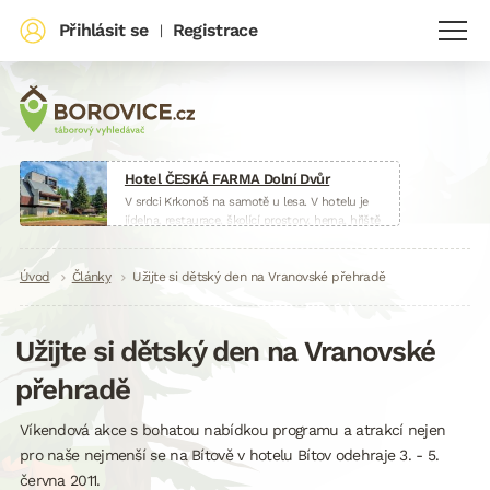
Přihlásit se
Registrace
|
Hotel ČESKÁ FARMA Dolní Dvůr
V srdci Krkonoš na samotě u lesa. V hotelu je
jídelna, restaurace, školící prostory, herna, hřiště
i malá farma.
www.hotelceskafarma.cz
Drobečková
Úvod
Články
Užijte si dětský den na Vranovské přehradě
navigace
Užijte si dětský den na Vranovské
přehradě
Víkendová akce s bohatou nabídkou programu a atrakcí nejen
pro naše nejmenší se na Bítově v hotelu Bítov odehraje 3. - 5.
června 2011.