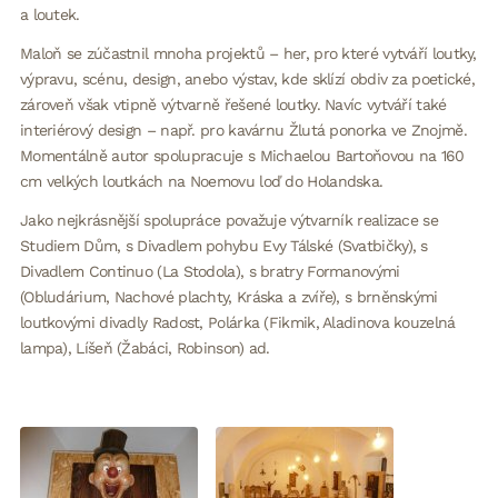
a loutek.
Maloň se zúčastnil mnoha projektů – her, pro které vytváří loutky,
výpravu, scénu, design, anebo výstav, kde sklízí obdiv za poetické,
zároveň však vtipně výtvarně řešené loutky. Navíc vytváří také
interiérový design – např. pro kavárnu Žlutá ponorka ve Znojmě.
Momentálně autor spolupracuje s Michaelou Bartoňovou na 160
cm velkých loutkách na Noemovu loď do Holandska.
Jako nejkrásnější spolupráce považuje výtvarník realizace se
Studiem Dům, s Divadlem pohybu Evy Tálské (Svatbičky), s
Divadlem Continuo (La Stodola), s bratry Formanovými
(Obludárium, Nachové plachty, Kráska a zvíře), s brněnskými
loutkovými divadly Radost, Polárka (Fikmik, Aladinova kouzelná
lampa), Líšeň (Žabáci, Robinson) ad.