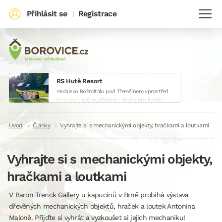
Přihlásit se
Registrace
|
RS Hutě Resort
nedaleko Rožmitálu pod Třemšínem vprostřed
brdských lesů je středisko skvělé pro konání
táborů, škol v přírodě, sportovních soustředění
nebo firemních akcí.
Drobečková
Úvod
Články
www.huteresort.cz
Vyhrajte si s mechanickými objekty, hračkami a loutkami
navigace
Vyhrajte si s mechanickými objekty,
hračkami a loutkami
V Baron Trenck Gallery u kapucínů v Brně probíhá výstava
dřevěných mechanických objektů, hraček a loutek Antonína
Maloně. Přijďte si vyhrát a vyzkoušet si jejich mechaniku!