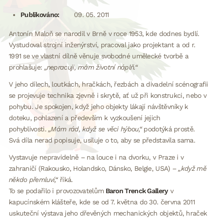
Publikováno:
09. 05. 2011
Antonín Maloň se narodil v Brně v roce 1953, kde dodnes bydlí.
Vystudoval strojní inženýrství, pracoval jako projektant a od r.
1991 se ve vlastní dílně věnuje svobodné umělecké tvorbě a
prohlašuje:
„nepracuji, mám životní náplň.“
V jeho dílech, loutkách, hračkách, řezbách a divadelní scénografii
se projevuje technika zjevně i skrytě, ať už při konstrukci, nebo v
pohybu. Je spokojen, když jeho objekty lákají návštěvníky k
doteku, pohlazení a především k vyzkoušení jejich
pohyblivosti.
„Mám rád, když se věci hýbou,“
podotýká prostě.
Svá díla nerad popisuje, usiluje o to, aby se představila sama.
Vystavuje nepravidelně – na louce i na dvorku, v Praze i v
zahraničí (Rakousko, Holandsko, Dánsko, Belgie, USA) –
„když mě
někdo přemluví,“
říká.
To se podařilo i provozovatelům
Baron Trenck Gallery
v
kapucínském klášteře, kde se od 7. května do 30. června 2011
uskuteční výstava jeho dřevěných mechanických objektů, hraček