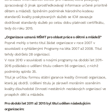
zpracovávají či jinak zprostředkovávají informace určené prioritně
dětem a mládeži. Splněním podmínek Národního kodexu
standardů kvality poskytovaných služeb se ICM zavazuje
dodržovat standardy služeb po celou dobu platnosti certifikátu,
tedy do roku 2015.
„
Organizace uznaná MŠMT pro oblast práce s dětmi a mládeží“
Poprvé mohly o tento titul žádat organizace v roce 2007 v
souvislosti s vyhlášenými Programy na léta 2007 až 2008. Titul
tehdy obdrželo 28 organizací.
V roce 2010 v souvislosti s novými programy na období let 2011-
2015 požádalo o udělení titulu celkem 56 organizací, z nichž
podmínky splnilo 35.
Titul je určitou formou státní garance kvality činnosti organizace,
která jej obdrží. Udělení titulu je zároveň morálním oceněním
kvality dlouhodobé činnosti nestátních neziskových organizací ve
prospěch dětí a mládeže.
Pro období let 2011 až 2015 byl titul udělen následujícím
organizacím: