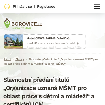
Přihlásit se
Registrace
|
Hotel ČESKÁ FARMA Dolní Dvůr
V srdci Krkonoš na samotě u lesa. V hotelu je
jídelna, restaurace, školící prostory, herna, hřiště
i malá farma.
www.hotelceskafarma.cz
Drobečková
Úvod
Články
Slavnostní předání titulů „Organizace uznaná MŠMT pro
oblast práce s dětmi a mládeží“ a certifikátů ICM
navigace
Slavnostní předání titulů
„Organizace uznaná MŠMT pro
oblast práce s dětmi a mládeží“ a
certifikátů ICM