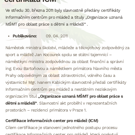
Ve středu 30. března 2011 byly slavnostně předány certifikáty
Informačním centrům pro mládež a tituly „Organizace uznaná
MŠMT pro oblast práce s dětmi a mládeží“ .
Publikováno:
09. 04. 2011
Náměstek ministra školství, mládeže a tělovýchovy zodpovědný za
sport a mládež Jan Kocourek spolu se státní tajemnicí –
náměstkyní ministra zodpovědnou za oblast finanční a správní
ing. Evou Bartoňovou a náměstkem primátora hlavního města
Prahy odpovědným za oblast zdravotnictví, volného času a
výstavnictví Mgr. Ivanem Kabickým slavnostně předali certifikáty
Informačním centrům pro mládež a nestátním neziskovým
organizacím titul
„Organizace uznaná MŠMT pro oblast práce s
dětmi a mládeží“
. Slavnostní akt proběhl v reprezentačních
prostorách – rezidenci primátora v Praze 1.
Certifikace informačních center pro mládež (ICM)
Cílem certifikace je stanovení jednotného postupu procesu
certifikace Informačních center pro mládež, která poskytují,