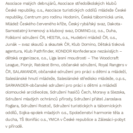
Asociace malých debrujárů, Asociace středoškolských klubů
České republiky, o.s., Asociace turistických oddílů mládeže České
republiky, Centrum pro rodinu Hodonín, Česká tábornická unie,
Mládež Českého červeného kříže, Český rybářský svaz, Dakota-
Samostatný kmenový a klubový svaz, DOMINO.cz, o.s., Duha,
Folklorní sdružení ČR, HESTIA, o.s., Hudební mládež ČR, o.s.,
Junák – svaz skautů a skautek ČR, Klub Domino, Dětská tisková
agentura, Klub Pathfinder, KONDOR Konfederace nezávislých –
dětská organizace, o.s., Liga lesní moudrosti – The Woodcraft
League, Pionýr, Ratolest Brno, občanské sdružení, Royal Rangers v
ČR, SALAMANDR, občanské sdružení pro práci s dětmi a mládeží,
Salesiánské hnutí mládeže, Salesiánské středisko mládeže, o.p.s.,
SARKANDER-občanské sdružení pro práci s dětmi a mládeží
olomoucké arcidiecéze, Sdružení hasičů Čech, Moravy a Slezska,
Sdružení mladých ochránců přírody, Sdružení přátel Jaroslava
Foglara, Sdružení Roztoč, Sdružení turistických a tábornických
oddílů, Sojka-spolek mladých o.s., Společenství harmonie těla a
ducha, TŠ Bonifác o.s., YMCA v České republice a Zálesáci-pobyt
v přírodě.