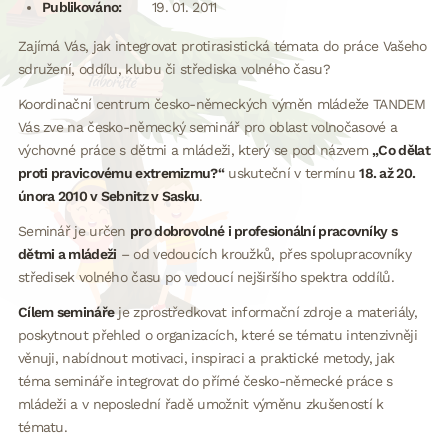
Publikováno:
19. 01. 2011
Zajímá Vás, jak integrovat protirasistická témata do práce Vašeho
sdružení, oddílu, klubu či střediska volného času?
Koordinační centrum česko-německých výměn mládeže TANDEM
Vás zve na česko-německý seminář pro oblast volnočasové a
výchovné práce s dětmi a mládeži, který se pod názvem
„Co dělat
proti pravicovému extremizmu?“
uskuteční v termínu
18. až 20.
února 2010 v Sebnitz v Sasku
.
Seminář je určen
pro dobrovolné i profesionální pracovníky s
dětmi a mládeži
– od vedoucích kroužků, přes spolupracovníky
středisek volného času po vedoucí nejširšího spektra oddílů.
Cílem semináře
je zprostředkovat informační zdroje a materiály,
poskytnout přehled o organizacích, které se tématu intenzivněji
věnuji, nabídnout motivaci, inspiraci a praktické metody, jak
téma semináře integrovat do přímé česko-německé práce s
mládeži a v neposlední řadě umožnit výměnu zkušeností k
tématu.