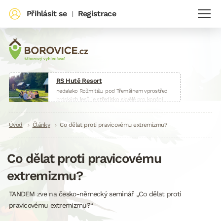
Přihlásit se
Registrace
|
RS Hutě Resort
nedaleko Rožmitálu pod Třemšínem vprostřed
brdských lesů je středisko skvělé pro konání
táborů, škol v přírodě, sportovních soustředění
nebo firemních akcí.
Drobečková
Úvod
Články
www.huteresort.cz
Co dělat proti pravicovému extremizmu?
navigace
Co dělat proti pravicovému
extremizmu?
TANDEM zve na česko-německý seminář „Co dělat proti
pravicovému extremizmu?“