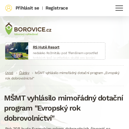
Přihlásit se
Registrace
|
RS Hutě Resort
nedaleko Rožmitálu pod Třemšínem vprostřed
brdských lesů je středisko skvělé pro konání
táborů, škol v přírodě, sportovních soustředění
nebo firemních akcí.
Drobečková
Úvod
Články
www.huteresort.cz
MŠMT vyhlásilo mimořádný dotační program „Evropský
rok dobrovolnictví“
navigace
MŠMT vyhlásilo mimořádný dotační
program "Evropský rok
dobrovolnictví"
Rok 2011 bude Evropským rokem dobrovolných činností na