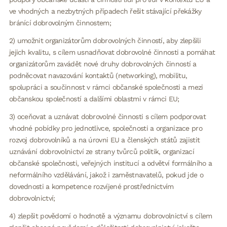
ve vhodných a nezbytných případech řešit stávající překážky
bránící dobrovolným činnostem;
2) umožnit organizátorům dobrovolných činností, aby zlepšili
jejich kvalitu, s cílem usnadňovat dobrovolné činnosti a pomáhat
organizátorům zavádět nové druhy dobrovolných činností a
podněcovat navazování kontaktů (networking), mobilitu,
spolupráci a součinnost v rámci občanské společnosti a mezi
občanskou společností a dalšími oblastmi v rámci EU;
3) oceňovat a uznávat dobrovolné činnosti s cílem podporovat
vhodné pobídky pro jednotlivce, společnosti a organizace pro
rozvoj dobrovolníků a na úrovni EU a členských států zajistit
uznávání dobrovolnictví ze strany tvůrců politik, organizací
občanské společnosti, veřejných institucí a odvětví formálního a
neformálního vzdělávání, jakož i zaměstnavatelů, pokud jde o
dovednosti a kompetence rozvíjené prostřednictvím
dobrovolnictví;
4) zlepšit povědomí o hodnotě a významu dobrovolnictví s cílem