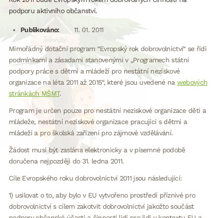
podporu aktivního občanství.
Publikováno:
11. 01. 2011
Mimořádný dotační program “Evropský rok dobrovolnictví“ se řídí
podmínkami a zásadami stanovenými v „Programech státní
podpory práce s dětmi a mládeží pro nestátní neziskové
organizace na léta 2011 až 2015“, které jsou uvedené na
webových
stránkách MŠMT
.
Program je určen pouze pro nestátní neziskové organizace dětí a
mládeže, nestátní neziskové organizace pracující s dětmi a
mládeží a pro školská zařízení pro zájmové vzdělávání.
Žádost musí být zaslána elektronicky a v písemné podobě
doručena nejpozději do 31. ledna 2011.
Cíle Evropského roku dobrovolnictví 2011 jsou následující:
1) usilovat o to, aby bylo v EU vytvořeno prostředí příznivé pro
dobrovolnictví s cílem zakotvit dobrovolnictví jakožto součást
podpory občanské účasti a činností lidí pro lidi v kontextu EU a