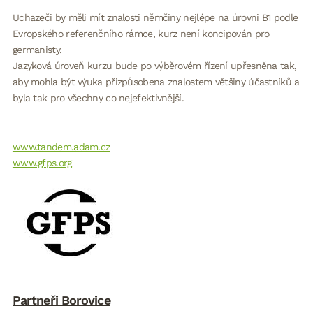
Uchazeči by měli mít znalosti němčiny nejlépe na úrovni B1 podle
Evropského referenčního rámce, kurz není koncipován pro
germanisty.
Jazyková úroveň kurzu bude po výběrovém řízení upřesněna tak,
aby mohla být výuka přizpůsobena znalostem většiny účastníků a
byla tak pro všechny co nejefektivnější.
www.tandem.adam.cz
www.gfps.org
Partneři Borovice