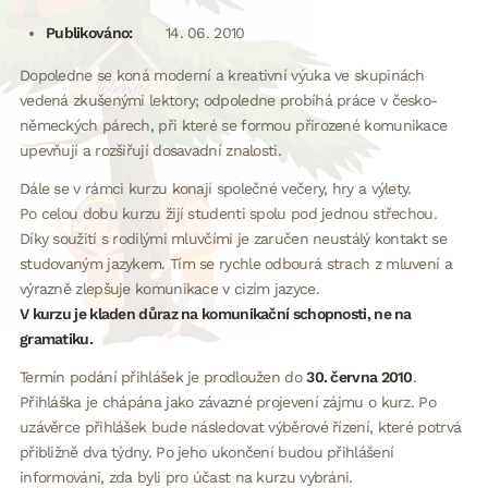
Publikováno:
14. 06. 2010
Dopoledne se koná moderní a kreativní výuka ve skupinách
vedená zkušenými lektory; odpoledne probíhá práce v česko-
německých párech, při které se formou přirozené komunikace
upevňují a rozšiřují dosavadní znalosti.
Dále se v rámci kurzu konají společné večery, hry a výlety.
Po celou dobu kurzu žijí studenti spolu pod jednou střechou.
Díky soužití s rodilými mluvčími je zaručen neustálý kontakt se
studovaným jazykem. Tím se rychle odbourá strach z mluvení a
výrazně zlepšuje komunikace v cizím jazyce.
V kurzu je kladen důraz na komunikační schopnosti, ne na
gramatiku.
Termín podání přihlášek je prodloužen do
30. června 2010
.
Přihláška je chápána jako závazné projevení zájmu o kurz. Po
uzávěrce přihlášek bude následovat výběrové řízení, které potrvá
přibližně dva týdny. Po jeho ukončení budou přihlášení
informováni, zda byli pro účast na kurzu vybráni.