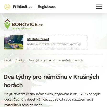
Přihlásit se
Registrace
|
RS Hutě Resort
nedaleko Rožmitálu pod Třemšínem vprostřed
brdských lesů je středisko skvělé pro konání
táborů, škol v přírodě, sportovních soustředění
nebo firemních akcí.
Drobečková
Úvod
Články
www.huteresort.cz
Dva týdny pro němčinu v Krušných horách
navigace
Dva týdny pro němčinu v Krušných
horách
Na již čtvrtém česko-německém jazykovém kurzu GFPS se sejde
deset Čechů a deset Němců, aby se od sebe navzájem učili
mateřštinu toho druhého.