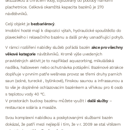
skluzavkou a chrličem vody, stylizovaný do podoby námořní
plachetnice. Celková okamžitá kapacita bazénů je 270
návštěvníků.
Celý objekt je
bezbariérový
.
Imobilní hosté mají k dispozici výtah, hydraulické spouštědlo do
plaveckého i relaxačního bazénu a další prvky usnadňující pohyb.
V rámci rozšíření nabídky služeb pořádá bazén
akce pro všechny
věkové kategorie
návštěvníků. Kromě výše uvedených
pravidelných aktivit je to například aquazorbing, mikulášská
nadílka, halloween nebo ochutnávka potápění. Bazénové atrakce
doplňuje v prvním patře wellness provoz se třemi druhy parních
saun (solné, turecké , bylinkové), finskou saunou a infrasaunou a
to vše je doplněné ochlazovacím bazénkem a vířivkou pro 6 osob
s teplotou vody 40 °C.
V prostorách budovy bazénu můžete využit i
další služby
–
restaurace solária a masáže.
Svou komplexní nabídkou a poskytovanými službami bazén
dokázal, že patří mezi nejlepší i tím, že v r. 2009 se stal vítězem