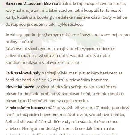
Bazén ve Valašském Meziříčí
doplnil komplex sportovního areálu,
který zahrnuje zimní a letní stadion, letní koupaliště, tenisové
kurty, kuželnu a bowling v nedaleké městské části Kouty – lehce
dostupnou jak autem, tak i cyklostezkou.
Areál aquaparku je výborným místem zábavy a relaxace nejen pro
rodiny s dětmi.
Návštěvníci všech generací mají v tomto vysoce moderním
zařízení možnost výběru z mnoha vodních atrakcí nebo
kondičního plavání v plaveckém bazénu.
Dvě bazénové haly
nabízejí výběr mezi plaveckým bazénem se
šesti drahami o délce 25 metrů a relaxačním bazénem.
Plavecký bazén
využívá především veřejnost ke kondičnímu
plavání a dále zde probíhá výuka plavání děti, trénink kanoistů,
plavání pro těhotné či hodiny aquaaerobiku.
V
relaxačním bazénu
můžete využít vířivku pro 12 osob, proudový
kanál s houpacím bazénem, masážní lavice, vzduchové lehátka,
šplhací síť, vodní číše, chrliče vody a to vše doplněné solnou
vířivkou. Nechybí ani dětský bazén s brouzdalištěm, malou