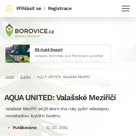
Přihlásit se
Registrace
|
RS Hutě Resort
nedaleko Rožmitálu pod Třemšínem vprostřed
brdských lesů je středisko skvělé pro konání
táborů, škol v přírodě, sportovních soustředění
nebo firemních akcí.
Drobečková
Úvod
Články
www.huteresort.cz
AQUA UNITED: Valašské Meziříčí
navigace
AQUA UNITED: Valašské Meziříčí
Valašské Meziříčí se již skoro dva roky pyšní velkolepou
novostavbou krytého bazénu.
Publikováno:
12. 03. 2010