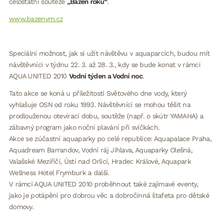
celostátní soutěže
„Bazén roku“
.
www.bazenvm.cz
Speciální možnost, jak si užít návštěvu v aquaparcích, budou mít
návštěvníci v týdnu 22. 3. až 28. 3., kdy se bude konat v rámci
AQUA UNITED 2010
Vodní týden a Vodní noc
.
Tato akce se koná u příležitosti Světového dne vody, který
vyhlašuje OSN od roku 1993. Návštěvníci se mohou těšit na
prodlouženou otevírací dobu, soutěže (např. o skútr YAMAHA) a
zábavný program jako noční plavání při svíčkách.
Akce se zúčastní aquaparky po celé republice: Aquapalace Praha,
Aquadream Barrandov, Vodní ráj Jihlava, Aquaparky Olešná,
Valašské Meziříčí, Ústí nad Orlicí, Hradec Králové, Aquapark
Wellness Hotel Frymburk a další.
V rámci AQUA UNITED 2010 proběhnout také zajímavé eventy,
jako je potápění pro dobrou věc a dobročinná štafeta pro dětské
domovy.