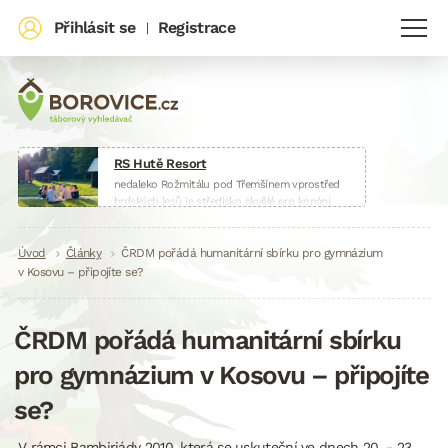
Přihlásit se
Registrace
|
RS Hutě Resort
nedaleko Rožmitálu pod Třemšínem vprostřed
brdských lesů je středisko skvělé pro konání
táborů, škol v přírodě, sportovních soustředění
nebo firemních akcí.
Drobečková
Úvod
Články
www.huteresort.cz
ČRDM pořádá humanitární sbírku pro gymnázium
v Kosovu – připojíte se?
navigace
ČRDM pořádá humanitární sbírku
pro gymnázium v Kosovu – připojíte
se?
V rámci Bambiriády 2010, která se uskuteční ve dnech 20. - 23.