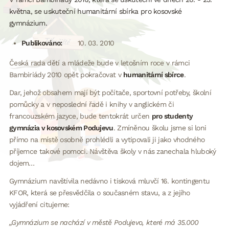
května, se uskuteční humanitární sbírka pro kosovské
gymnázium.
Publikováno:
10. 03. 2010
Česká rada dětí a mládeže bude v letošním roce v rámci
Bambiriády 2010 opět pokračovat v
humanitární sbírce
.
Dar, jehož obsahem mají být počítače, sportovní potřeby, školní
pomůcky a v neposlední řadě i knihy v anglickém či
francouzském jazyce, bude tentokrát určen
pro studenty
gymnázia v kosovském Podujevu
. Zmíněnou školu jsme si loni
přímo na místě osobně prohlédli a vytipovali ji jako vhodného
příjemce takové pomoci. Návštěva školy v nás zanechala hluboký
dojem…
Gymnázium navštívila nedávno i tisková mluvčí 16. kontingentu
KFOR, která se přesvědčila o současném stavu, a z jejího
vyjádření citujeme:
„Gymnázium se nachází v městě Podujevo, které má 35.000