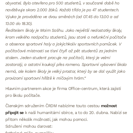
obyvatel. Bylo otevřeno pro 500 studentů, v současné době ho
navštěvuje skoro 2.000 žáků. Každá třída je po 47 studentech.
Výuka je prováděna ve dvou směnách (od 07.45 do 13.00 a od
13.00 do 18.30).
Ředitelem školy je Maim Salihu. Jako největší nedostatky školy,
krom velkého nadpočtu studentů, jsou staré a nefunkční počítače
a absence sportovní haly a jakýchkoliv sportovních pomůcek. V
počítačové místnosti se tísní čtyři až pět studentů za jedním
stolem. Jeden student pracuje na počítači, který je velmi
zastaralý, a ostatní koukají přes rameno. Sportovní vybavení škola
nemá, ale kolem školy je velký prostor, který by se dal využít jako
provizorní sportovní hřiště k míčovým hrám.“
Hlavním partnerem akce je firma Office-centrum, která zajistí
pro školu počítače.
Členským sdružením ČRDM nabízíme touto cestou
možnost
připojit se
k naší humanitární sbírce, a to do 20. dubna. Nabízí se
přitom několik možností, jak mohou pomoci.
Sdružení mohou darovat: