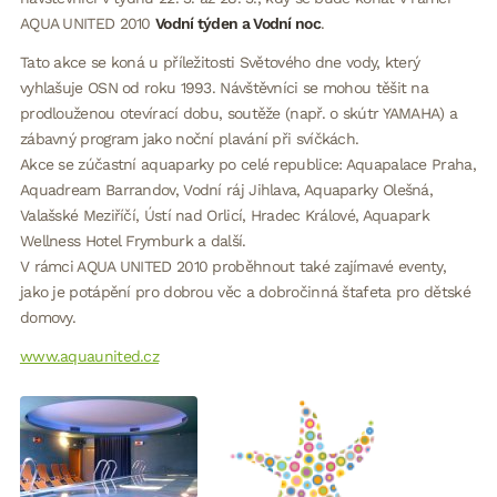
AQUA UNITED 2010
Vodní týden a Vodní noc
.
Tato akce se koná u příležitosti Světového dne vody, který
vyhlašuje OSN od roku 1993. Návštěvníci se mohou těšit na
prodlouženou otevírací dobu, soutěže (např. o skútr YAMAHA) a
zábavný program jako noční plavání při svíčkách.
Akce se zúčastní aquaparky po celé republice: Aquapalace Praha,
Aquadream Barrandov, Vodní ráj Jihlava, Aquaparky Olešná,
Valašské Meziříčí, Ústí nad Orlicí, Hradec Králové, Aquapark
Wellness Hotel Frymburk a další.
V rámci AQUA UNITED 2010 proběhnout také zajímavé eventy,
jako je potápění pro dobrou věc a dobročinná štafeta pro dětské
domovy.
www.aquaunited.cz