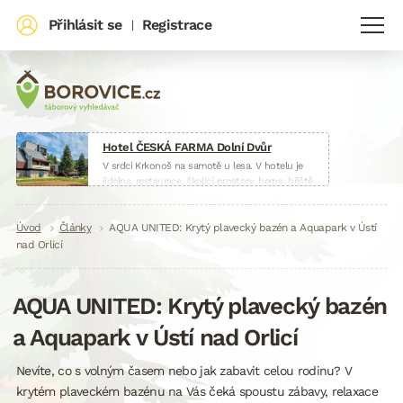
Přihlásit se
Registrace
|
Hotel ČESKÁ FARMA Dolní Dvůr
V srdci Krkonoš na samotě u lesa. V hotelu je
jídelna, restaurace, školící prostory, herna, hřiště
i malá farma.
www.hotelceskafarma.cz
Drobečková
Úvod
Články
AQUA UNITED: Krytý plavecký bazén a Aquapark v Ústí
nad Orlicí
navigace
AQUA UNITED: Krytý plavecký bazén
a Aquapark v Ústí nad Orlicí
Nevíte, co s volným časem nebo jak zabavit celou rodinu? V
krytém plaveckém bazénu na Vás čeká spoustu zábavy, relaxace