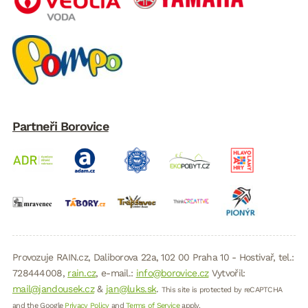
Partneři Borovice
Provozuje RAIN.cz, Daliborova 22a, 102 00 Praha 10 - Hostivař, tel.:
728444008,
rain.cz
, e-mail.:
info@borovice.cz
Vytvořil:
mail@jandousek.cz
&
jan@luks.sk
.
This site is protected by reCAPTCHA
and the Google
Privacy Policy
and
Terms of Service
apply.