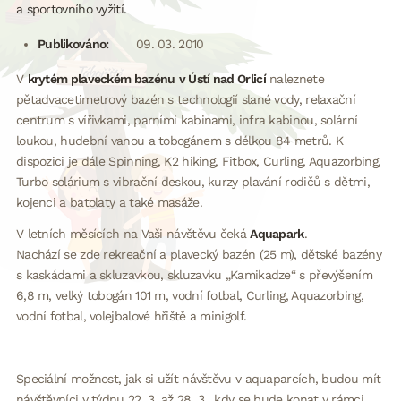
a sportovního vyžití.
Publikováno:
09. 03. 2010
V
krytém plaveckém bazénu
v Ústí nad Orlicí
naleznete
pětadvacetimetrový bazén s technologií slané vody, relaxační
centrum s vířivkami, parními kabinami, infra kabinou, solární
loukou, hudební vanou a tobogánem s délkou 84 metrů. K
dispozici je dále Spinning, K2 hiking, Fitbox, Curling, Aquazorbing,
Turbo solárium s vibrační deskou, kurzy plavání rodičů s dětmi,
kojenci a batolaty a také masáže.
V letních měsících na Vaši návštěvu čeká
Aquapark
.
Nachází se zde rekreační a plavecký bazén (25 m), dětské bazény
s kaskádami a skluzavkou, skluzavku „Kamikadze“ s převýšením
6,8 m, velký tobogán 101 m, vodní fotbal, Curling, Aquazorbing,
vodní fotbal, volejbalové hřiště a minigolf.
Speciální možnost, jak si užít návštěvu v aquaparcích, budou mít
návštěvníci v týdnu 22. 3. až 28. 3., kdy se bude konat v rámci