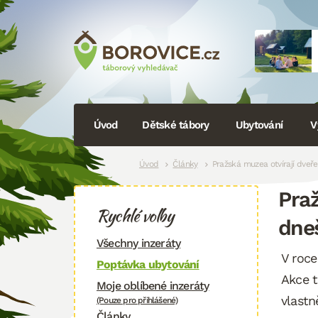
Navigace
Úvod
Dětské tábory
Ubytování
V
Drobečková
Úvod
Články
Pražská muzea otvírají dveř
Praž
navigace
Rychlé volby
dne
Všechny inzeráty
V roce
Poptávka ubytování
Akce t
Moje oblíbené inzeráty
vlastn
(Pouze pro přihlášené)
Články