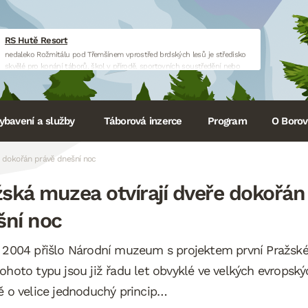
RS Hutě Resort
nedaleko Rožmitálu pod Třemšínem vprostřed brdských lesů je středisko
skvělé pro konání táborů, škol v přírodě, sportovních soustředění nebo
firemních akcí.
www.huteresort.cz
ybavení a služby
Táborová inzerce
Program
O Borovi
e dokořán právě dnešní noc
ská muzea otvírají dveře dokořán
šní noc
 2004 přišlo Národní muzeum s projektem první Pražské
ohoto typu jsou již řadu let obvyklé ve velkých evropsk
ě o velice jednoduchý princip…