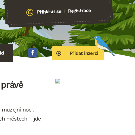
Registrace
Přihlásit se
|
ci
Přidat inzerci
 právě
 muzejní noci.
ých městech – jde