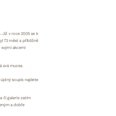
 Již v roce 2005 se k
yl 73 měst a přibližně
 a svými akcemi
 má svá muzea
ž úplný soupis najdete
a či galerie zatím
áveným a dobře