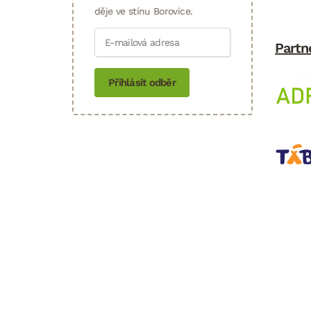
děje ve stínu Borovice.
Partn
Přihlásit odběr