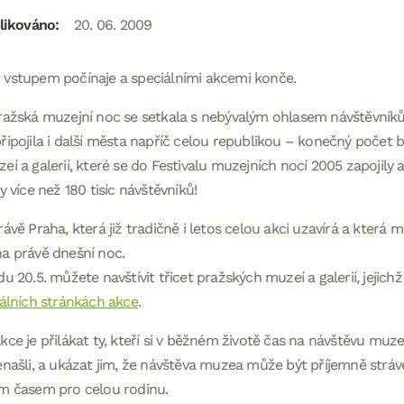
likováno:
20. 06. 2009
 vstupem počínaje a speciálními akcemi konče.
ražská muzejní noc se setkala s nebývalým ohlasem návštěvníků.
řipojila i další města napříč celou republikou – konečný počet b
eí a galerií, které se do Festivalu muzejních nocí 2005 zapojily
ly více než 180 tisíc návštěvníků!
rávě Praha, která již tradičně i letos celou akci uzavírá a která
a právě dnešní noc.
du 20.5. můžete navštívit třicet pražských muzeí a galerií, jejich
iálních stránkách akce
.
kce je přilákat ty, kteří si v běžném životě čas na návštěvu muze
enašli, a ukázat jim, že návštěva muzea může být příjemně str
ým časem pro celou rodinu.