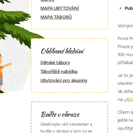
MAPA UBYTOVÁNÍ
Pub
MAPA TÁBORŮ
Volným
První P
Praze p
Oblíbené hledání
100 muz
Dětské tábory
přiláka
Tábořiště nabídka
Je to p
Ubytování pro skupiny
otevřen
Ve stře
na
ofic
Buďte v obraze
Cílem a
ještě n
Odebírejte náš newsletter a
využit
buďte v obraze o tom co se