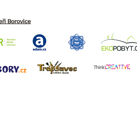
eři Borovice