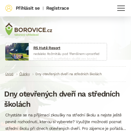
Přihlásit se
Registrace
|
RS Hutě Resort
nedaleko Rožmitálu pod Třemšínem vprostřed
brdských lesů je středisko skvělé pro konání
táborů, škol v přírodě, sportovních soustředění
nebo firemních akcí.
Drobečková
Úvod
Články
www.huteresort.cz
Dny otevřených dveří na středních školách
navigace
Dny otevřených dveří na středních
školách
Chystáte se na přijímací zkoušky na střední školu a nejste ještě
pevně rozhodnuti, kterou si vyberete? Využijte možnosti poznat
střední školu při dnech otevřených dveří. Pro zájemce je pořádá…