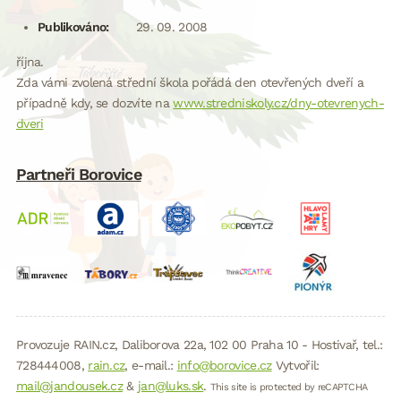
Publikováno:
29. 09. 2008
října.
Zda vámi zvolená střední škola pořádá den otevřených dveří a
případně kdy, se dozvíte na
www.stredniskoly.cz/dny-otevrenych-
dveri
Partneři Borovice
Provozuje RAIN.cz, Daliborova 22a, 102 00 Praha 10 - Hostivař, tel.:
728444008,
rain.cz
, e-mail.:
info@borovice.cz
Vytvořil:
mail@jandousek.cz
&
jan@luks.sk
.
This site is protected by reCAPTCHA