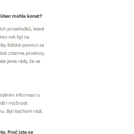
e vůbec mohla konat?
ních prostředků, které
nto rok byl na
díky štědré pomoci ze
stali zdarma prostory.
 ale jsme rády, že se
stěním informací o
dli i možnost
u. Byli bychom rádi,
lo. Proč jste se