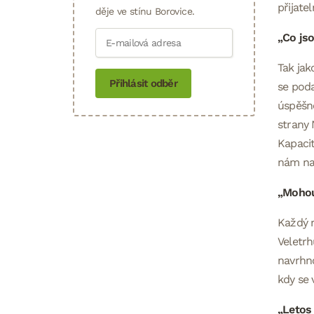
přijate
děje ve stínu Borovice.
„Co jso
Tak jak
Přihlásit odběr
se poda
úspěšné
strany 
Kapacit
nám na
„Mohou 
Každý 
Veletrh
navrhno
kdy se 
„Letos 