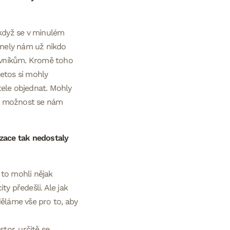
 když se v minulém
panely nám už nikdo
těvníkům. Kromě toho
etos si mohly
tele objednat. Mohly
pší možnost se nám
izace tak nedostaly
to mohli nějak
y předešli. Ale jak
děláme vše pro to, aby
tor, určitě se