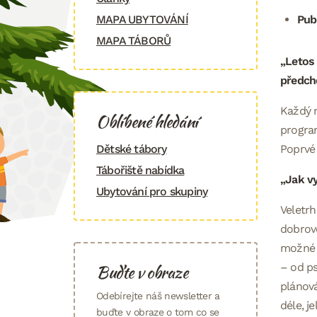
MAPA UBYTOVÁNÍ
Pub
MAPA TÁBORŮ
„Letos 
předch
Každý r
Oblíbené hledání
program
Dětské tábory
Poprvé 
Tábořiště nabídka
„Jak v
Ubytování pro skupiny
Veletrh
dobrovo
možné z
Buďte v obraze
– od ps
plánov
Odebírejte náš newsletter a
déle, j
buďte v obraze o tom co se