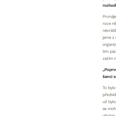
rozhod
Pronáje
roce ně
nevráti
jsme z 
organiz
tím pád
zatím n
„Poprvé
šanci s
To byl
předvíd
už bylo
se moh
všichni