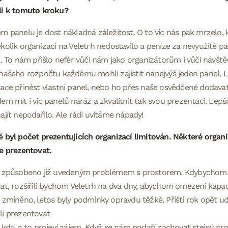
li k tomuto kroku?
m panelu je dost nákladná záležitost. O to víc nás pak mrzelo,
kolik organizací na Veletrh nedostavilo a peníze za nevyužité 
l. To nám přišlo nefér vůči nám jako organizátorům i vůči návš
našeho rozpočtu každému mohli zajistit nanejvýš jeden panel. L
ace přinést vlastní panel, nebo ho přes naše osvědčené dodava
em mít i víc panelů naráz a zkvalitnit tak svou prezentaci. Le
ajít nepodařilo. Ale rádi uvítáme nápady!
 byl počet prezentujících organizací limitován. Některé organ
e prezentovat.
o způsobeno již uvedeným problémem s prostorem. Kdybychom 
at, rozšířili bychom Veletrh na dva dny, abychom omezení kapacit
 zmíněno, letos byly podmínky opravdu těžké. Příští rok opět u
li prezentovat
, kdo o to projeví zájem. Když se nám podaří zachovat stejný pros