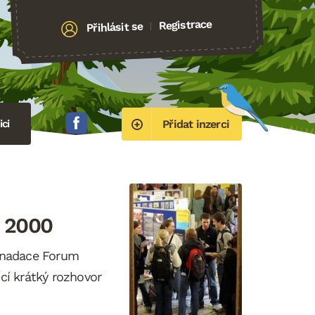
Registrace
Přihlásit se
|
ci
Přidat inzerci
m 2000
e nadace Forum
ící krátký rozhovor