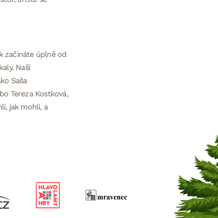
ok začínáte úplně od
kaly. Naši
ako Saša
ebo Tereza Kostková,
, jak mohli, a