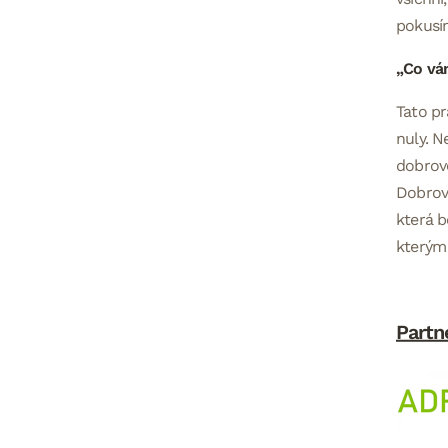
pokusím
„Co vám
Tato pr
nuly. N
dobrovo
Dobrovo
která b
kterým 
Partn