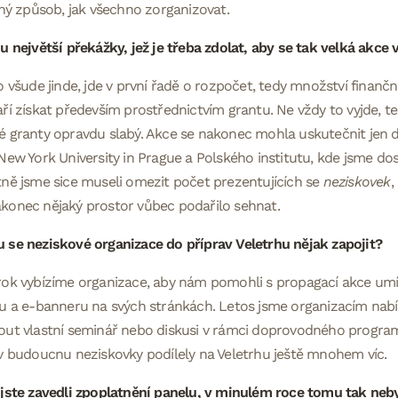
lný způsob, jak všechno zorganizovat.
u největší překážky, jež je třeba zdolat, aby se tak velká akc
o všude jinde, jde v první řadě o rozpočet, tedy množství finanč
ří získat především prostřednictvím grantu. Ne vždy to vyjde, te
 granty opravdu slabý. Akce se nakonec mohla uskutečnit jen 
New York University in Prague a Polského institutu, kde jsme do
ně jsme sice museli omezit počet prezentujících se
neziskovek
,
konec nějaký prostor vůbec podařilo sehnat.
se neziskové organizace do příprav Veletrhu nějak zapojit?
rok vybízíme organizace, aby nám pomohli s propagací akce umí
u a e-banneru na svých stránkách. Letos jsme organizacím nabí
ut vlastní seminář nebo diskusi v rámci doprovodného program
v budoucnu neziskovky podílely na Veletrhu ještě mnohem víc.
jste zavedli zpoplatnění panelu, v minulém roce tomu tak neby