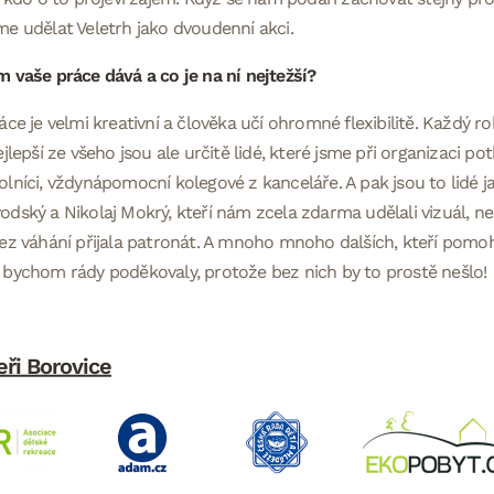
e udělat Veletrh jako dvoudenní akci.
 vaše práce dává a co je na ní nejtežší?
áce je velmi kreativní a člověka učí ohromné flexibilitě. Každý r
ejlepší ze všeho jsou ale určitě lidé, které jsme při organizaci pot
lníci, vždynápomocní kolegové z kanceláře. A pak jsou to lidé j
dský a Nikolaj Mokrý, kteří nám zcela zdarma udělali vizuál, n
ez váhání přijala patronát. A mnoho mnoho dalších, kteří pomohli
bychom rády poděkovaly, protože bez nich by to prostě nešlo!
eři Borovice