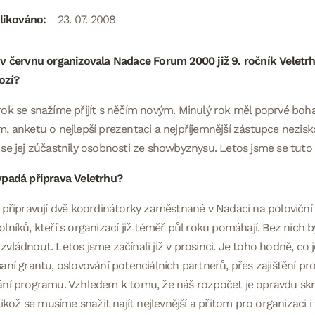
likováno:
23. 07. 2008
v červnu organizovala Nadace Forum 2000 již 9. ročník Veletrh
ozí?
ok se snažíme přijít s něčím novým. Minulý rok měl poprvé bo
, anketu o nejlepší prezentaci a nejpříjemnější zástupce nezisk
se jej zúčastnily osobnosti ze showbyznysu. Letos jsme se tuto t
ypadá příprava Veletrhu?
 připravují dvě koordinátorky zaměstnané v Nadaci na poloviční
lníků, kteří s organizací již téměř půl roku pomáhají. Bez nich 
vládnout. Letos jsme začínali již v prosinci. Je toho hodně, co
aní grantu, oslovování potenciálních partnerů, přes zajištění pr
ání programu. Vzhledem k tomu, že náš rozpočet je opravdu sk
elikož se musíme snažit najít nejlevnější a přitom pro organizaci i