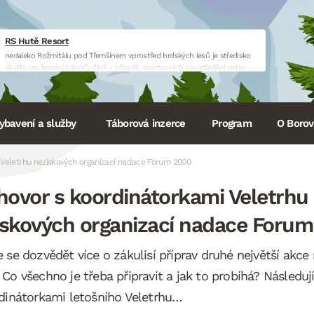
RS Hutě Resort
nedaleko Rožmitálu pod Třemšínem vprostřed brdských lesů je středisko
skvělé pro konání táborů, škol v přírodě, sportovních soustředění nebo
firemních akcí.
www.huteresort.cz
ybavení a služby
Táborová inzerce
Program
O Borovi
 Veletrhu neziskových organizací nadace Forum 2000
hovor s koordinátorkami Veletrhu
iskových organizací nadace Foru
 se dozvědět více o zákulisí příprav druhé největší akc
Co všechno je třeba připravit a jak to probíhá? Následuj
dinátorkami letošního Veletrhu…