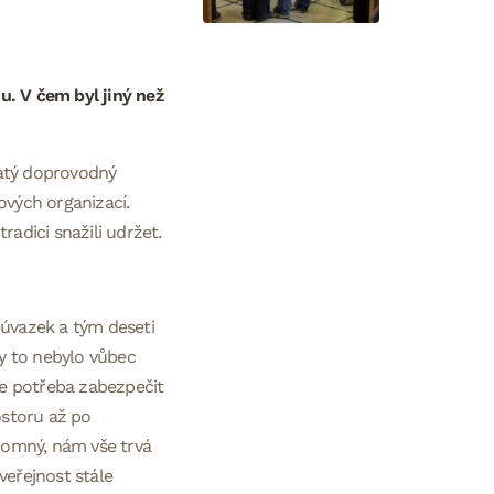
u. V čem byl jiný než
hatý doprovodný
ových organizací.
radici snažili udržet.
 úvazek a tým deseti
by to nebylo vůbec
 je potřeba zabezpečit
ostoru až po
romný, nám vše trvá
 veřejnost stále