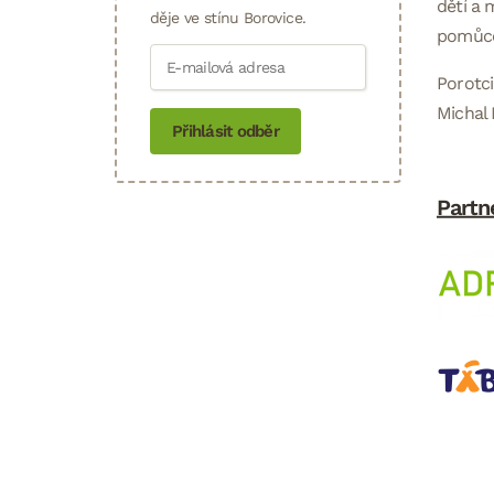
dětí a 
děje ve stínu Borovice.
pomůce
Porotci
Michal 
Přihlásit odběr
Partn