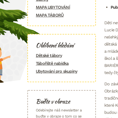
MAPA UBYTOVÁNÍ
Pub
MAPA TÁBORŮ
Děti ne
Lucie D
nelehký
Oblíbené hledání
dětská 
a mláde
Dětské tábory
škol a 
Tábořiště nabídka
BARIÉRY
Ubytování pro skupiny
tedy čt
Do závě
Obrázky
tradičn
Buďte v obraze
které K
Odebírejte náš newsletter a
budou 
buďte v obraze o tom co se