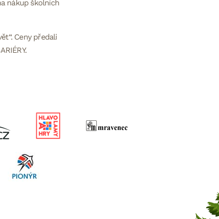
na nákup školních
ět“. Ceny předali
BARIÉRY.