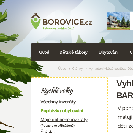
Navigace
Úvod
Dětské tábory
Ubytování
V
Drobečková
Úvod
Články
Vyhlášení vítězů soutěže Dě
Vyhl
navigace
Rychlé volby
BAR
Všechny inzeráty
V pond
Poptávka ubytování
malují
Moje oblíbené inzeráty
dětí z
(Pouze pro přihlášené)
Články