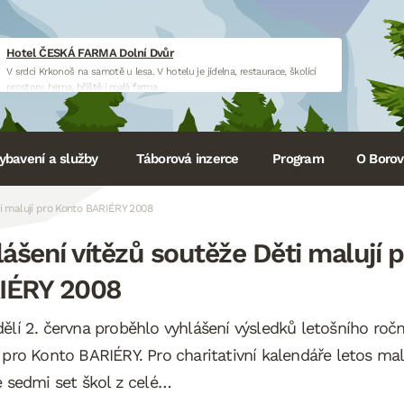
Hotel ČESKÁ FARMA Dolní Dvůr
V srdci Krkonoš na samotě u lesa. V hotelu je jídelna, restaurace, školící
prostory, herna, hřiště i malá farma.
www.hotelceskafarma.cz
ybavení a služby
Táborová inzerce
Program
O Borovi
ti malují pro Konto BARIÉRY 2008
ášení vítězů soutěže Děti malují 
IÉRY 2008
ělí 2. června proběhlo vyhlášení výsledků letošního roč
 pro Konto BARIÉRY. Pro charitativní kalendáře letos mal
e sedmi set škol z celé…