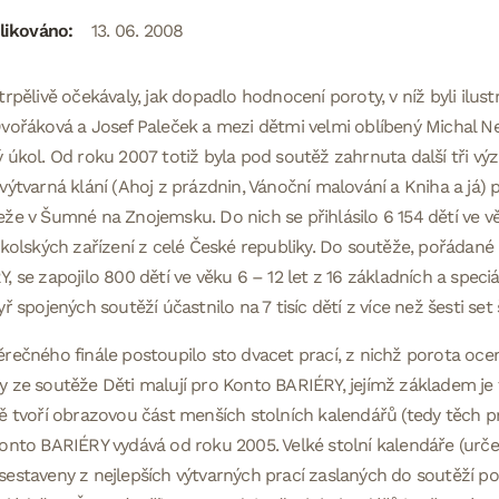
likováno:
13. 06. 2008
trpělivě očekávaly, jak dopadlo hodnocení poroty, v níž byli ilust
vořáková a Josef Paleček a mezi dětmi velmi oblíbený Michal N
 úkol. Od roku 2007 totiž byla pod soutěž zahrnuta další tři v
výtvarná klání (Ahoj z prázdnin, Vánoční malování a Kniha a já
že v Šumné na Znojemsku. Do nich se přihlásilo 6 154 dětí ve vě
školských zařízení z celé České republiky. Do soutěže, pořáda
, se zapojilo 800 dětí ve věku 6 – 12 let z 16 základních a speci
yř spojených soutěží účastnilo na 7 tisíc dětí z více než šesti set 
rečného finále postoupilo sto dvacet prací, z nichž porota ocenil
 ze soutěže Děti malují pro Konto BARIÉRY, jejímž základem je 
ě tvoří obrazovou část menších stolních kalendářů (tedy těch pr
onto BARIÉRY vydává od roku 2005. Velké stolní kalendáře (urče
sestaveny z nejlepších výtvarných prací zaslaných do soutěží