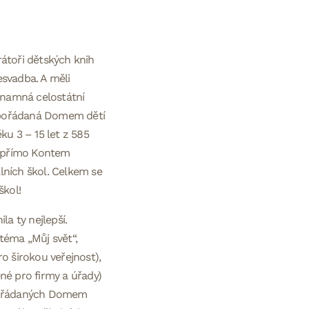
rátoři dětských knih
esvadba. A měli
ýznamná celostátní
) pořádaná Domem dětí
ku 3 – 15 let z 585
né přímo Kontem
álních škol. Celkem se
škol!
a ty nejlepší.
téma „Můj svět“,
o širokou veřejnost),
né pro firmy a úřady)
 pořádaných Domem