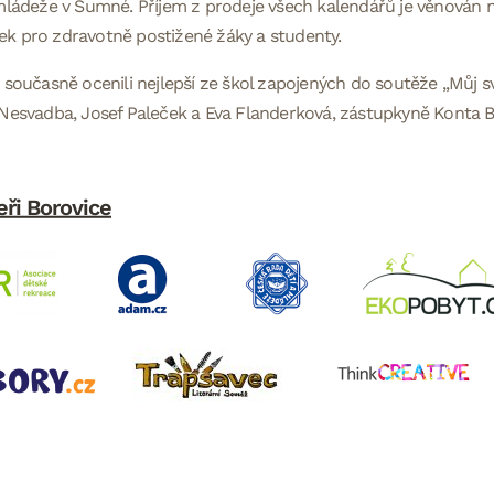
mládeže v Šumné. Příjem z prodeje všech kalendářů je věnován 
k pro zdravotně postižené žáky a studenty.
 současně ocenili nejlepší ze škol zapojených do soutěže „Můj sv
Nesvadba, Josef Paleček a Eva Flanderková, zástupkyně Konta 
eři Borovice