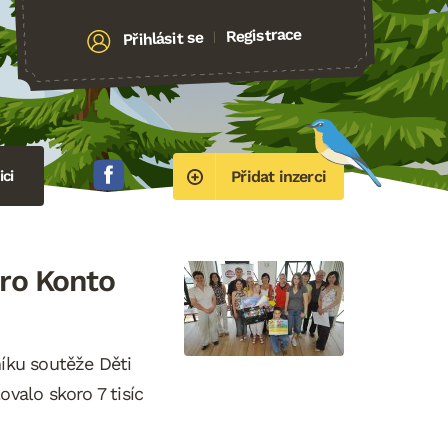
Registrace
Přihlásit se
|
ci
Přidat inzerci
pro Konto
níku soutěže Děti
ovalo skoro 7 tisíc