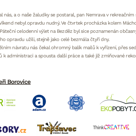
l nás, a o naše žaludky se postaral, pan Nemrava v rekreačním
 Víkend nebyl opravdu nudný. Ve čtvrtek procházka kolem Mácho
 Páteční celodenní výlet na Bezděz byl sice poznamenán občasn
 ho opravdu užili, stejně jako celé bezmála čtyři dny.
lním návratu nás čekal ohromný balík mailů k vyřízení, přes s
ů k administraci a spousta další práce a také již zmiňované reko
eři Borovice