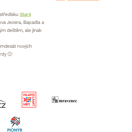
 středisku
Staré
va Jezera, šlapadla a
ým deštěm, ale jinak
edmdesát nových
rdy 🙂