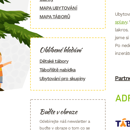
MAPA UBYTOVÁNÍ
Ubytova
MAPA TÁBORŮ
splavy
.
lakros.
jsme si
Po nedě
Oblíbené hledání
inzerát
Dětské tábory
Tábořiště nabídka
Partn
Ubytování pro skupiny
Buďte v obraze
Odebírejte náš newsletter a
buďte v obraze o tom co se