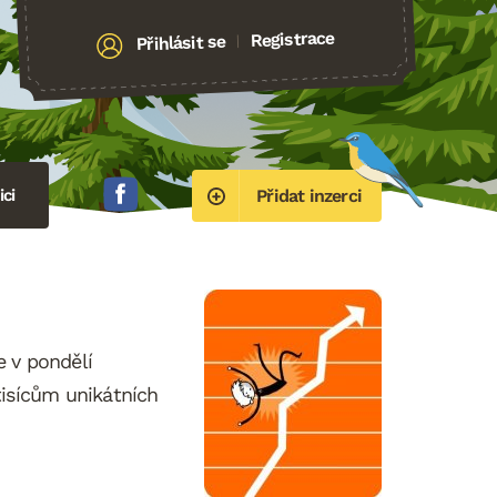
Registrace
Přihlásit se
|
ci
Přidat inzerci
 v pondělí
 tisícům unikátních