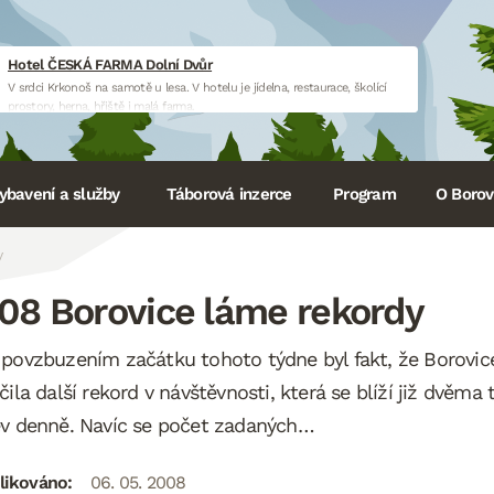
Hotel ČESKÁ FARMA Dolní Dvůr
V srdci Krkonoš na samotě u lesa. V hotelu je jídelna, restaurace, školící
prostory, herna, hřiště i malá farma.
www.hotelceskafarma.cz
ybavení a služby
Táborová inzerce
Program
O Borovi
y
08 Borovice láme rekordy
povzbuzením začátku tohoto týdne byl fakt, že Borovice
čila další rekord v návštěvnosti, která se blíží již dvěma
v denně. Navíc se počet zadaných…
likováno:
06. 05. 2008