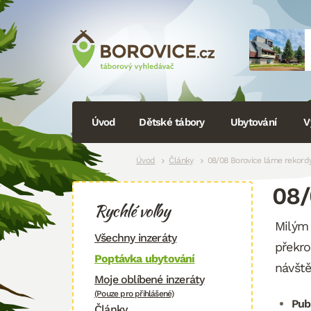
Navigace
Úvod
Dětské tábory
Ubytování
V
Drobečková
Úvod
Články
08/08 Borovice láme rekord
08/
navigace
Rychlé volby
Milým 
Všechny inzeráty
překro
Poptávka ubytování
návště
Moje oblíbené inzeráty
(Pouze pro přihlášené)
Pub
Články