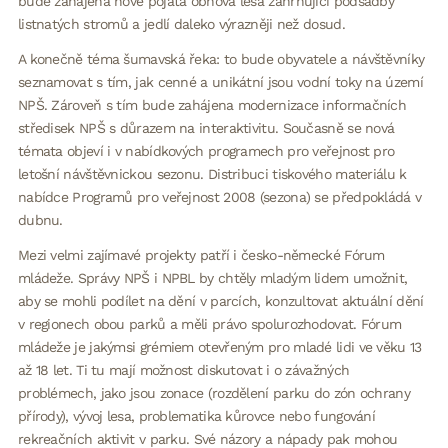
bude zahájena nově pojatá obnova lesa zahrnující podsadby
listnatých stromů a jedlí daleko výrazněji než dosud.
A konečně téma šumavská řeka: to bude obyvatele a návštěvníky
seznamovat s tím, jak cenné a unikátní jsou vodní toky na území
NPŠ. Zároveň s tím bude zahájena modernizace informačních
středisek NPŠ s důrazem na interaktivitu. Současně se nová
témata objeví i v nabídkových programech pro veřejnost pro
letošní návštěvnickou sezonu. Distribuci tiskového materiálu k
nabídce Programů pro veřejnost 2008 (sezona) se předpokládá v
dubnu.
Mezi velmi zajímavé projekty patří i česko-německé Fórum
mládeže. Správy NPŠ i NPBL by chtěly mladým lidem umožnit,
aby se mohli podílet na dění v parcích, konzultovat aktuální dění
v regionech obou parků a měli právo spolurozhodovat. Fórum
mládeže je jakýmsi grémiem otevřeným pro mladé lidi ve věku 13
až 18 let. Ti tu mají možnost diskutovat i o závažných
problémech, jako jsou zonace (rozdělení parku do zón ochrany
přírody), vývoj lesa, problematika kůrovce nebo fungování
rekreačních aktivit v parku. Své názory a nápady pak mohou