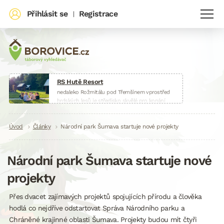
Přihlásit se
Registrace
|
RS Hutě Resort
nedaleko Rožmitálu pod Třemšínem vprostřed
brdských lesů je středisko skvělé pro konání
táborů, škol v přírodě, sportovních soustředění
nebo firemních akcí.
Drobečková
Úvod
Články
www.huteresort.cz
Národní park Šumava startuje nové projekty
navigace
Národní park Šumava startuje nové
projekty
Přes dvacet zajímavých projektů spojujících přírodu a člověka
hodlá co nejdříve odstartovat Správa Národního parku a
Chráněné krajinné oblasti Šumava. Projekty budou mít čtyři