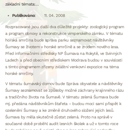
základní témata:…
Publikováno:
11. 04. 2008
Rozpracované jsou další dva důležité projekty: zoologický program
a program obnovy a rekonstrukce vimperského zámku. V tématu
horská smrčina bude správa parku seznamovat návštěvníky
Šumavy se životem v horské smrčině a se zrodem nového lesa.
Před informačními středisky NP Šumava na Rokytě, ve Svinných
Ladech a před obecním střediskem Modrava budou v souvislosti
s tímto programem zřízeny zvláštní venkovní expozice na téma
horské smrčiny.
V tématu šumavský domov bude Správa obyvatele a návštěvníky
Šumavy seznamovat se způsoby možné záchrany krajinného rázu
a tradičního života na Šumavě. V tématu zelená Šumava bude
mj. předána návštěvníkům štafeta – budou moci sami přispět k
ozelenění Šumavy a ke změně druhového složení jejích lesů.
Šumava by měla skutečně zůstat zelená. Proto na správě v
současné době proběhl audit lesních školek a už v tomto roce