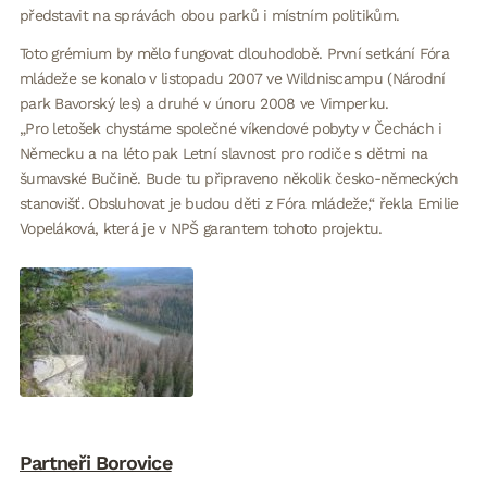
představit na správách obou parků i místním politikům.
Toto grémium by mělo fungovat dlouhodobě. První setkání Fóra
mládeže se konalo v listopadu 2007 ve Wildniscampu (Národní
park Bavorský les) a druhé v únoru 2008 ve Vimperku.
„Pro letošek chystáme společné víkendové pobyty v Čechách i
Německu a na léto pak Letní slavnost pro rodiče s dětmi na
šumavské Bučině. Bude tu připraveno několik česko-německých
stanovišť. Obsluhovat je budou děti z Fóra mládeže,“ řekla Emilie
Vopeláková, která je v NPŠ garantem tohoto projektu.
Partneři Borovice