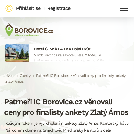
Přihlásit se
Registrace
|
Hotel ČESKÁ FARMA Dolní Dvůr
V srdci Krkonoš na samotě u lesa. V hotelu je
jídelna, restaurace, školící prostory, herna, hřiště
i malá farma.
www.hotelceskafarma.cz
Drobečková
Úvod
Články
Patrneři IC Borovice.cz věnovali ceny pro finalisty ankety
Zlatý Ámos
navigace
Patrneři IC Borovice.cz věnovali
ceny pro finalisty ankety Zlatý Ámos
Každým rokem je vyvrcholením ankety Zlatý Ámos Kantorský bál v
Národním domě na Smíchově. Před zraky kantorů z celé