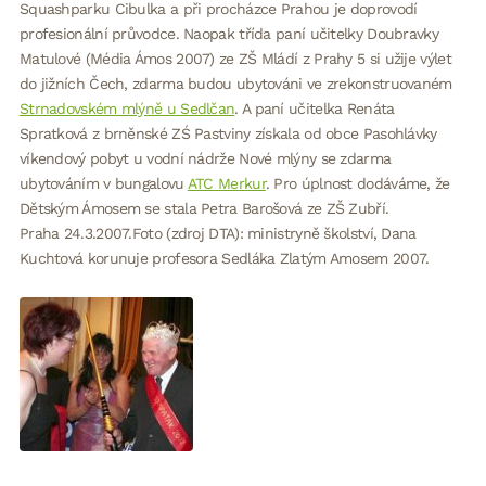
Squashparku Cibulka a při procházce Prahou je doprovodí
profesionální průvodce. Naopak třída paní učitelky Doubravky
Matulové (Média Ámos 2007) ze ZŠ Mládí z Prahy 5 si užije výlet
do jižních Čech, zdarma budou ubytováni ve zrekonstruovaném
Strnadovském mlýně u Sedlčan
. A paní učitelka Renáta
Spratková z brněnské ZŚ Pastviny získala od obce Pasohlávky
víkendový pobyt u vodní nádrže Nové mlýny se zdarma
ubytováním v bungalovu
ATC Merkur
. Pro úplnost dodáváme, že
Dětským Ámosem se stala Petra Barošová ze ZŠ Zubří.
Praha 24.3.2007.Foto (zdroj DTA): ministryně školství, Dana
Kuchtová korunuje profesora Sedláka Zlatým Amosem 2007.