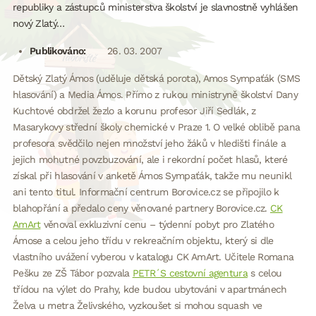
republiky a zástupců ministerstva školství je slavnostně vyhlášen
nový Zlatý…
Publikováno:
26. 03. 2007
Dětský Zlatý Ámos (uděluje dětská porota), Amos Sympaťák (SMS
hlasování) a Media Ámos. Přímo z rukou ministryně školství Dany
Kuchtové obdržel žezlo a korunu profesor Jiří Sedlák, z
Masarykovy střední školy chemické v Praze 1. O velké oblibě pana
profesora svědčilo nejen množství jeho žáků v hledišti finále a
jejich mohutné povzbuzování, ale i rekordní počet hlasů, které
získal při hlasování v anketě Ámos Sympaťák, takže mu neunikl
ani tento titul. Informační centrum Borovice.cz se připojilo k
blahopřání a předalo ceny věnované partnery Borovice.cz.
CK
AmArt
věnoval exkluzivní cenu – týdenní pobyt pro Zlatého
Ámose a celou jeho třídu v rekreačním objektu, který si dle
vlastního uvážení vyberou v katalogu CK AmArt. Učitele Romana
Pešku ze ZŠ Tábor pozvala
PETR´S cestovní agentura
s celou
třídou na výlet do Prahy, kde budou ubytováni v apartmánech
Želva u metra Želivského, vyzkoušet si mohou squash ve