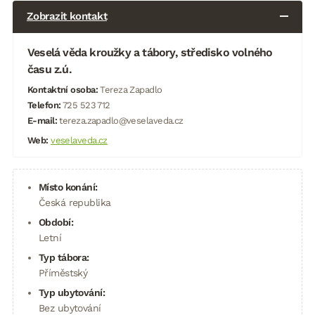
Zobrazit kontakt
Veselá věda kroužky a tábory, středisko volného
času z.ú.
Kontaktní osoba:
Tereza Zapadlo
Telefon:
725 523 712
E-mail:
tereza.zapadlo@veselaveda.cz
Web:
veselaveda.cz
Místo konání:
Česká republika
Období:
Letní
Typ tábora:
Příměstský
Typ ubytování:
Bez ubytování