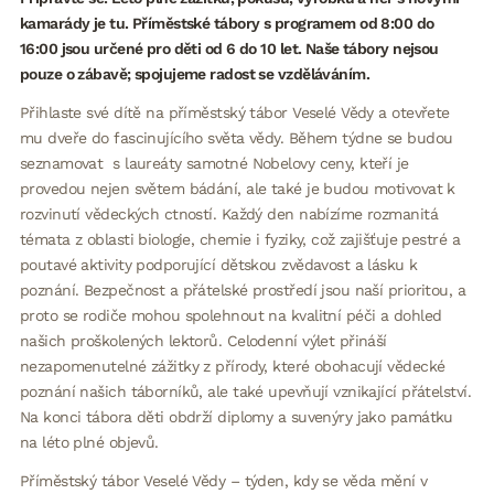
kamarády je tu. Příměstské tábory s programem od 8:00 do
16:00 jsou určené pro děti od 6 do 10 let. Naše tábory nejsou
pouze o zábavě; spojujeme radost se vzděláváním.
Přihlaste své dítě na příměstský tábor Veselé Vědy a otevřete
mu dveře do fascinujícího světa vědy. Během týdne se budou
seznamovat s laureáty samotné Nobelovy ceny, kteří je
provedou nejen světem bádání, ale také je budou motivovat k
rozvinutí vědeckých ctností. Každý den nabízíme rozmanitá
témata z oblasti biologie, chemie i fyziky, což zajišťuje pestré a
poutavé aktivity podporující dětskou zvědavost a lásku k
poznání. Bezpečnost a přátelské prostředí jsou naší prioritou, a
proto se rodiče mohou spolehnout na kvalitní péči a dohled
našich proškolených lektorů. Celodenní výlet přináší
nezapomenutelné zážitky z přírody, které obohacují vědecké
poznání našich táborníků, ale také upevňují vznikající přátelství.
Na konci tábora děti obdrží diplomy a suvenýry jako památku
na léto plné objevů.
Příměstský tábor Veselé Vědy – týden, kdy se věda mění v