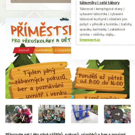
táborníky i celé tábory
Táborové i kempingové stany |
vybavení táborníka | vybavení
táborové kuchyně | oblečení pro
pobyt v přírodě a turistiku | batohy,
spacáky, karimatky | zakázková
výroba - nášivky, vlajky...
limansport.cz
Připravte se! Léto plné zážitků, pokusů, výrobků a her s novými