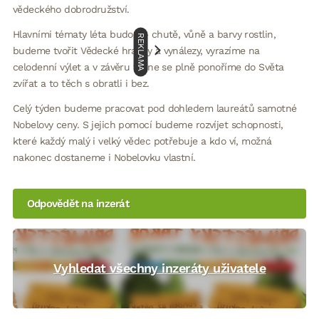
vědeckého dobrodružství.
Hlavními tématy léta budou – chutě, vůně a barvy rostlin,
REKLAMA
budeme tvořit Vědecké hračky a vynálezy, vyrazíme na
celodenní výlet a v závěru týdne se plně ponoříme do Světa
zvířat a to těch s obratli i bez.
Celý týden budeme pracovat pod dohledem laureátů samotné
Nobelovy ceny. S jejich pomocí budeme rozvíjet schopnosti,
které každý malý i velký vědec potřebuje a kdo ví, možná
nakonec dostaneme i Nobelovku vlastní.
Odpovědět na inzerát
Vyhledat všechny inzeráty uživatele