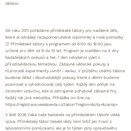
zábavu.
Od roku 2011 pořádáme příměstské tábory pro nadšené děti,
které si odnášejí nezapomenutelné vzpomínky a nové poznatky
🙂 Příměstské tábory s programem od 8:00 do 16:00 jsou
určené pro děti od 6 do 10 let. Program je rozdělen na 4 dny
badatelských pokusů a her, 1 den celodenní výlet s
přírodovědeckou tématikou. Zábavné vědecké pokusy a
různorodé experimenty uvnitř i venku. V průběhu celého tábora
budeme dělat i dlouhodobější pokusy, které s dětmi budeme
pozorovat a vyhodnocovat celý týden. Každý den pohyb na
čerstvém vzduchu, kde si zahrajeme pohybově zábavné hry.
Každý rok jiná metodika. Přihláška on-line na
https://registrace.veselaveda.cz/tabor/?region=&city=&camp=
V létě 2026 čeká naše badatele na příměstském táboře velká
výzva. Příměstský tábor Veselé vědy není totiž jen hraní s
laboratorními pomůckami, ale je to týden plný opravdového