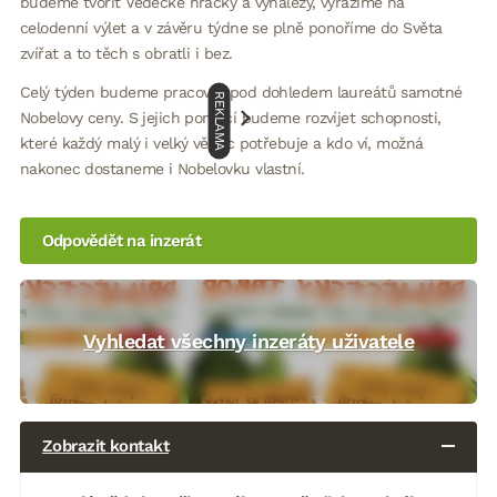
budeme tvořit Vědecké hračky a vynálezy, vyrazíme na
celodenní výlet a v závěru týdne se plně ponoříme do Světa
zvířat a to těch s obratli i bez.
Celý týden budeme pracovat pod dohledem laureátů samotné
REKLAMA
Nobelovy ceny. S jejich pomocí budeme rozvíjet schopnosti,
které každý malý i velký vědec potřebuje a kdo ví, možná
nakonec dostaneme i Nobelovku vlastní.
Odpovědět na inzerát
Vyhledat všechny inzeráty uživatele
Zobrazit kontakt