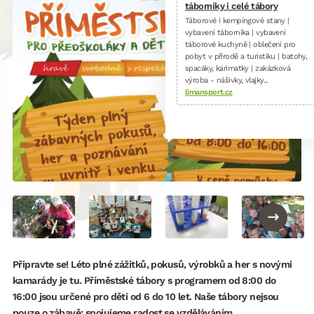
táborníky i celé tábory
Táborové i kempingové stany |
vybavení táborníka | vybavení
táborové kuchyně | oblečení pro
pobyt v přírodě a turistiku | batohy,
spacáky, karimatky | zakázková
výroba - nášivky, vlajky...
limansport.cz
Připravte se! Léto plné zážitků, pokusů, výrobků a her s novými
kamarády je tu. Příměstské tábory s programem od 8:00 do
16:00 jsou určené pro děti od 6 do 10 let. Naše tábory nejsou
pouze o zábavě; spojujeme radost se vzděláváním.