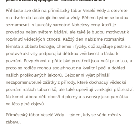
Přihlaste své dítě na příměstský tábor Veselé Vědy a otevřete
mu dveře do fascinujícího světa vědy. Během týdne se budou
seznamovat s laureáty samotné Nobelovy ceny, kteří je
provedou nejen světem bádání, ale také je budou motivovat k
rozvinutí vědeckých ctností. Každý den nabízíme rozmanitá
témata z oblasti biologie, chemie i fyziky, což zajišťuje pestré a
poutavé aktivity podporující dětskou zvědavost a lásku k
poznání. Bezpečnost a přátelské prostředí jsou naší prioritou, a
proto se rodiče mohou spolehnout na kvalitní péči a dohled
našich proškolených lektorů. Celodenní výlet přináší
nezapomenutelné zážitky z přírody, které obohacují vědecké
poznání našich táborníků, ale také upevňují vznikající přátelství.
Na konci tábora děti obdrží diplomy a suvenýry jako památku
na léto plné objevů.
Příměstský tábor Veselé Vědy – týden, kdy se věda mění v
zábavu.