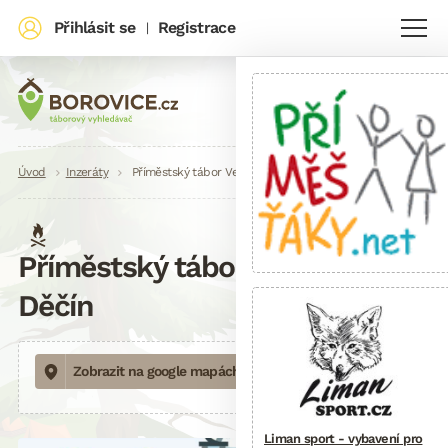
Přihlásit se
Registrace
|
Drobečková
Úvod
Inzeráty
Příměstský tábor Veselá věda Děčín
navigace
Příměstský tábor Veselá věda
Děčín
Zobrazit na google mapách
Liman sport - vybavení pro