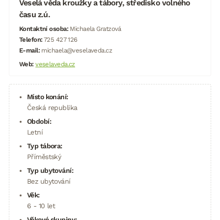
Veselá věda kroužky a tábory, středisko volného
času z.ú.
Kontaktní osoba:
Michaela Gratzová
Telefon:
725 427 126
E-mail:
michaela@veselaveda.cz
Web:
veselaveda.cz
Místo konání:
Česká republika
Období:
Letní
Typ tábora:
Příměstský
Typ ubytování:
Bez ubytování
Věk:
6 - 10 let
Věkové skupiny: