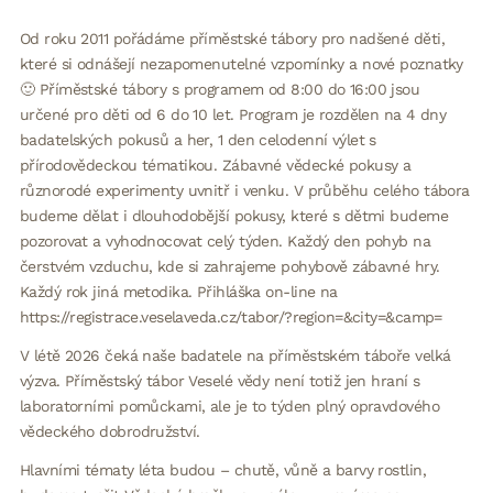
Od roku 2011 pořádáme příměstské tábory pro nadšené děti,
které si odnášejí nezapomenutelné vzpomínky a nové poznatky
🙂 Příměstské tábory s programem od 8:00 do 16:00 jsou
určené pro děti od 6 do 10 let. Program je rozdělen na 4 dny
badatelských pokusů a her, 1 den celodenní výlet s
přírodovědeckou tématikou. Zábavné vědecké pokusy a
různorodé experimenty uvnitř i venku. V průběhu celého tábora
budeme dělat i dlouhodobější pokusy, které s dětmi budeme
pozorovat a vyhodnocovat celý týden. Každý den pohyb na
čerstvém vzduchu, kde si zahrajeme pohybově zábavné hry.
Každý rok jiná metodika. Přihláška on-line na
https://registrace.veselaveda.cz/tabor/?region=&city=&camp=
V létě 2026 čeká naše badatele na příměstském táboře velká
výzva. Příměstský tábor Veselé vědy není totiž jen hraní s
laboratorními pomůckami, ale je to týden plný opravdového
vědeckého dobrodružství.
Hlavními tématy léta budou – chutě, vůně a barvy rostlin,