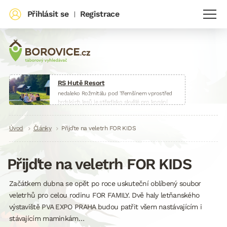
Přihlásit se
Registrace
|
RS Hutě Resort
nedaleko Rožmitálu pod Třemšínem vprostřed
brdských lesů je středisko skvělé pro konání
táborů, škol v přírodě, sportovních soustředění
nebo firemních akcí.
Drobečková
Úvod
Články
www.huteresort.cz
Přijďte na veletrh FOR KIDS
navigace
Přijďte na veletrh FOR KIDS
Začátkem dubna se opět po roce uskuteční oblíbený soubor
veletrhů pro celou rodinu FOR FAMILY. Dvě haly letňanského
výstaviště PVA EXPO PRAHA budou patřit všem nastávajícím i
stávajícím maminkám…