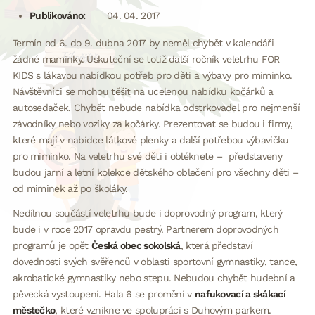
Publikováno:
04. 04. 2017
Termín od 6. do 9. dubna 2017 by neměl chybět v kalendáři
žádné maminky. Uskuteční se totiž další ročník veletrhu FOR
KIDS s lákavou nabídkou potřeb pro děti a výbavy pro miminko.
Návštěvníci se mohou těšit na ucelenou nabídku kočárků a
autosedaček. Chybět nebude nabídka odstrkovadel pro nejmenší
závodníky nebo vozíky za kočárky. Prezentovat se budou i firmy,
které mají v nabídce látkové plenky a další potřebou výbavičku
pro miminko. Na veletrhu své děti i obléknete – představeny
budou jarní a letní kolekce dětského oblečení pro všechny děti –
od miminek až po školáky.
Nedílnou součástí veletrhu bude i doprovodný program, který
bude i v roce 2017 opravdu pestrý. Partnerem doprovodných
programů je opět
Česká obec sokolská
, která představí
dovednosti svých svěřenců v oblasti sportovní gymnastiky, tance,
akrobatické gymnastiky nebo stepu. Nebudou chybět hudební a
pěvecká vystoupení. Hala 6 se promění v
nafukovací a skákací
městečko
, které vznikne ve spolupráci s Duhovým parkem.