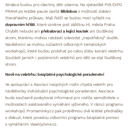
Atrakce budou pro všechny děti zdarma. Na výstaviště PVA EXPO
PRAHA po krátké pauze zavítá
Bibliobus
s možností získání
čtenářského průkazu. Malí řidiči se budou moci vyřádit na
dopravním hřišti
, které vznikne pod záštitou Hl. města Praha.
Chybět nebude ani
přebalovací a kojící koutek
ani Dudlíkový
strom, kterému mohou ratolesti odevzdat „nepotřebný“ dudlík.
Návštěvníci se mohou zúčastnit odborných tematických
workshopů, které budou probíhat po celou dobu konání veletrhu.
Součástí jarních i podzimních veletrhů pro děti se stal Dudlíkový
strom.
Nově na veletrhu: bezplatné psychologické poradenství
Ve spolupráci s Asociací neúplných rodin chystá veletrh pro
návštěvníky individuální psychologické poradenství. Asociace
bude současně poskytovat informace pro rodiče samoživitele o
možnostech asistovaného vymáhání výživného. V rámci programu
workshopů Promaminky.cz pak proběhnou dvě krátké přednášky
s diskuzí, které povedou odborníci programu bezplatné pomoci
s vymáháním VaseVyzivne.cz.