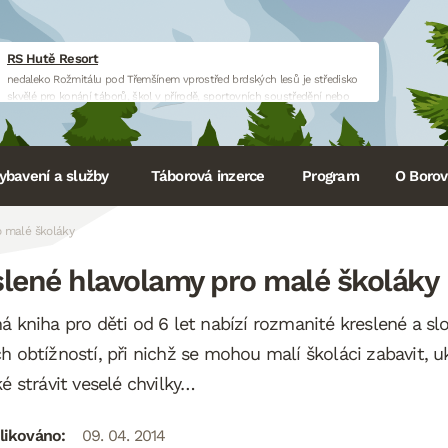
RS Hutě Resort
nedaleko Rožmitálu pod Třemšínem vprostřed brdských lesů je středisko
skvělé pro konání táborů, škol v přírodě, sportovních soustředění nebo
firemních akcí.
www.huteresort.cz
ybavení a služby
Táborová inzerce
Program
O Borovi
o malé školáky
slené hlavolamy pro malé školáky
á kniha pro děti od 6 let nabízí rozmanité kreslené a sl
h obtížností, při nichž se mohou malí školáci zabavit, uk
ké strávit veselé chvilky…
likováno:
09. 04. 2014