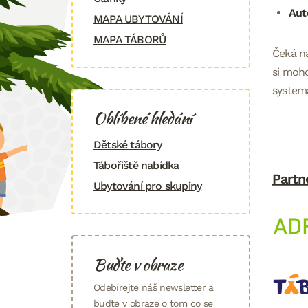
Aut
MAPA UBYTOVÁNÍ
MAPA TÁBORŮ
Čeká na
si moho
systema
Oblíbené hledání
Dětské tábory
Tábořiště nabídka
Partn
Ubytování pro skupiny
Buďte v obraze
Odebírejte náš newsletter a
buďte v obraze o tom co se