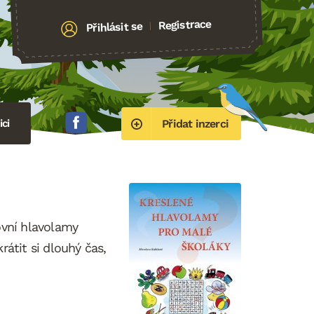
Registrace
Přihlásit se
|
ci
Přidat inzerci
ovní hlavolamy
rátit si dlouhý čas,