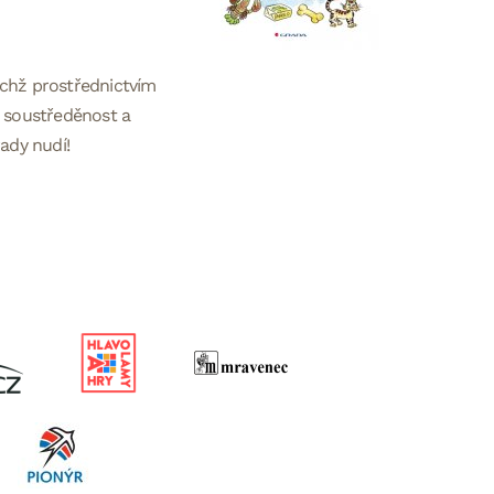
ichž prostřednictvím
t soustředěnost a
ady nudí!