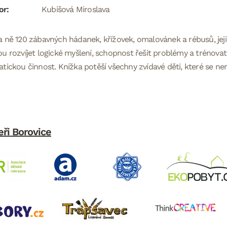
or:
Kubišová Miroslava
 ně 120 zábavných hádanek, křížovek, omalovánek a rébusů, jej
u rozvíjet logické myšlení, schopnost řešit problémy a trénova
tickou činnost. Knížka potěší všechny zvídavé děti, které se ner
eři Borovice