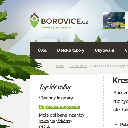
Navigace
Úvod
Dětské tábory
Ubytování
V
Drobečková
Úvod
Knihovnička
Kreslené hlavolamy pr
Kre
navigace
Rychlé volby
Barevn
Všechny inzeráty
různýc
Poptávka ubytování
ale ta
Moje oblíbené inzeráty
(Pouze pro přihlášené)
Pub
Články