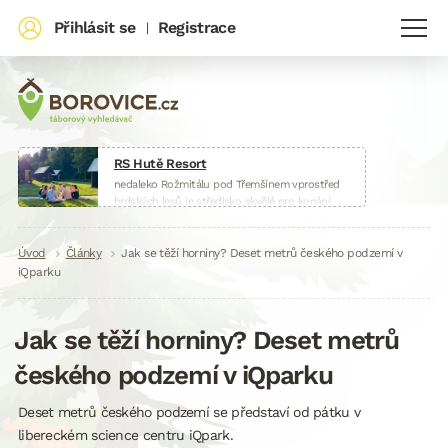
Přihlásit se
Registrace
|
RS Hutě Resort
nedaleko Rožmitálu pod Třemšínem vprostřed
brdských lesů je středisko skvělé pro konání
táborů, škol v přírodě, sportovních soustředění
nebo firemních akcí.
Drobečková
Úvod
Články
www.huteresort.cz
Jak se těží horniny? Deset metrů českého podzemí v
iQparku
navigace
Jak se těží horniny? Deset metrů
českého podzemí v iQparku
Deset metrů českého podzemí se představí od pátku v
libereckém science centru iQpark.