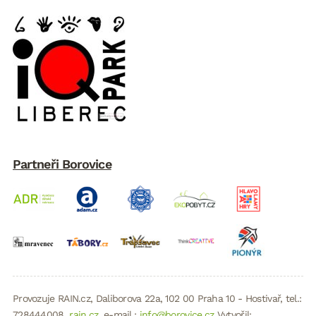
Partneři Borovice
Provozuje RAIN.cz, Daliborova 22a, 102 00 Praha 10 - Hostivař, tel.:
728444008,
rain.cz
, e-mail.:
info@borovice.cz
Vytvořil: