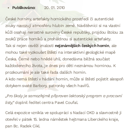
Publikováno:
20. 01. 2010
České horniny, artefakty hornického prostředí či autentické
zvuky navozují atmosféru hlubin země. Návštěvníci si na vlastní
kůži osahají nerostné suroviny České republiky, projdou štolou za
zvuků práce horníků a prohlédnou si autentické artefakty.
Tak si nejen osvěží znalosti
nejznámějších českých hornin
, ale
mohou také vyzkoušet štěstí na interaktivní geologické mapě
Česka. Černé nebo hnědé uhlí, donedávna běžná součást
každodenního života, je dnes pro děti neznámou horninou. K
prozkoumání je ale také řada dalších hornin.
A kdo nemá štěstí v hádání hornin, může si štěstí pojistit alespoň
dotykem svaté Barbory, patronky všech havířů.
„Pro školy je samozřejmě připraven lektorský program a pracovní
listy,“
doplnil ředitel centra Pavel Coufal.
Celá expozice vznikla ve spolupráci s Nadací OKD a slavnostně ji
otevřel v pátek 15. ledna náměstek hejtmana Liberckého kraje,
pan Bc. Radek Cikl.