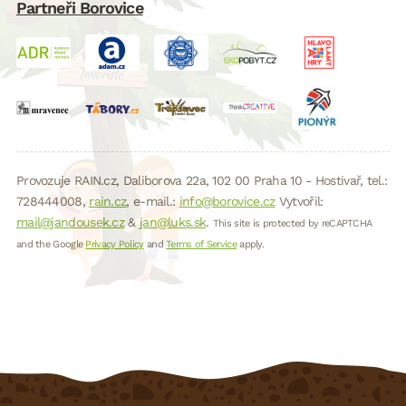
Partneři Borovice
Provozuje RAIN.cz, Daliborova 22a, 102 00 Praha 10 - Hostivař, tel.:
728444008,
rain.cz
, e-mail.:
info@borovice.cz
Vytvořil:
mail@jandousek.cz
&
jan@luks.sk
.
This site is protected by reCAPTCHA
and the Google
Privacy Policy
and
Terms of Service
apply.