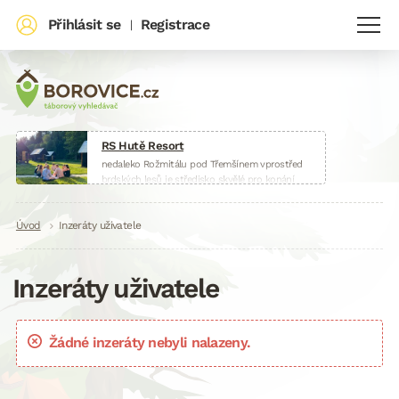
Přihlásit se
Registrace
|
RS Hutě Resort
nedaleko Rožmitálu pod Třemšínem vprostřed
brdských lesů je středisko skvělé pro konání
táborů, škol v přírodě, sportovních soustředění
nebo firemních akcí.
Drobečková
Úvod
Inzeráty uživatele
www.huteresort.cz
navigace
Inzeráty uživatele
Žádné inzeráty nebyli nalazeny.